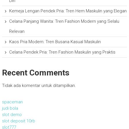
Diri
Kemeja Lengan Pendek Pria: Tren Hem Maskulin yang Elegan
Celana Panjang Wanita: Tren Fashion Modern yang Selalu
Relevan
Kaos Pria Modern: Tren Busana Kasual Maskulin
Celana Pendek Pria: Tren Fashion Maskulin yang Praktis
Recent Comments
Tidak ada komentar untuk ditampilkan.
spaceman
judi bola
slot demo
slot deposit 10rb
slot777