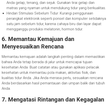
Anda gelap, tenang, dan sejuk. Gunakan tirai gelap dan
matras yang nyaman untuk mendukung tidur yang berkualitas.
Hindari Stimulasi Sebelum Tidur: Kurangi penggunaan
perangkat elektronik seperti ponsel dan komputer setidaknya
satu jam sebelum tidur, karena cahaya biru dari layar dapat
mengganggu produksi melatonin, hormon tidur.
6. Memantau Kemajuan dan
Menyesuaikan Rencana
Memantau kemajuan adalah langkah penting dalam memastikan
bahwa Anda tetap berada di jalur untuk mencapai tujuan
kesehatan Anda. Buat catatan atau gunakan aplikasi pelacak
kesehatan untuk memantau pola makan, aktivitas fisik, dan
kualitas tidur Anda. Jika Anda merasa perlu, sesuaikan rencana
Anda berdasarkan hasil pemantauan dan umpan balik dari tubuh
Anda.
7. Mengatasi Rintangan dan Kegagalan