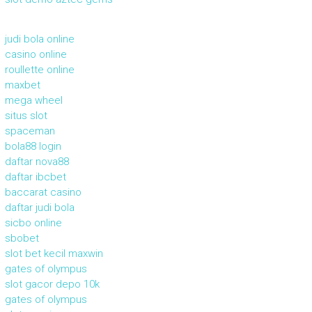
judi bola online
casino online
roullette online
maxbet
mega wheel
situs slot
spaceman
bola88 login
daftar nova88
daftar ibcbet
baccarat casino
daftar judi bola
sicbo online
sbobet
slot bet kecil maxwin
gates of olympus
slot gacor depo 10k
gates of olympus