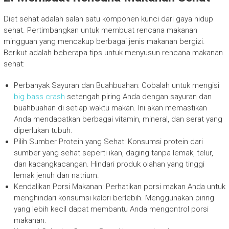
Diet sehat adalah salah satu komponen kunci dari gaya hidup
sehat. Pertimbangkan untuk membuat rencana makanan
mingguan yang mencakup berbagai jenis makanan bergizi.
Berikut adalah beberapa tips untuk menyusun rencana makanan
sehat:
Perbanyak Sayuran dan Buahbuahan: Cobalah untuk mengisi
big bass crash
setengah piring Anda dengan sayuran dan
buahbuahan di setiap waktu makan. Ini akan memastikan
Anda mendapatkan berbagai vitamin, mineral, dan serat yang
diperlukan tubuh.
Pilih Sumber Protein yang Sehat: Konsumsi protein dari
sumber yang sehat seperti ikan, daging tanpa lemak, telur,
dan kacangkacangan. Hindari produk olahan yang tinggi
lemak jenuh dan natrium.
Kendalikan Porsi Makanan: Perhatikan porsi makan Anda untuk
menghindari konsumsi kalori berlebih. Menggunakan piring
yang lebih kecil dapat membantu Anda mengontrol porsi
makanan.