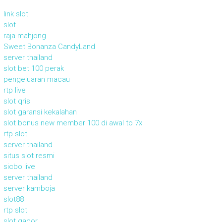
link slot
slot
raja mahjong
Sweet Bonanza CandyLand
server thailand
slot bet 100 perak
pengeluaran macau
rtp live
slot qris
slot garansi kekalahan
slot bonus new member 100 di awal to 7x
rtp slot
server thailand
situs slot resmi
sicbo live
server thailand
server kamboja
slot88
rtp slot
slot gacor