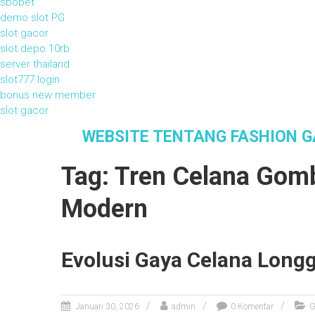
sbobet
demo slot PG
slot gacor
slot depo 10rb
server thailand
slot777 login
bonus new member
slot gacor
S
WEBSITE TENTANG FASHION G
k
i
Tag: Tren Celana Gomb
p
t
Modern
o
c
o
n
Evolusi Gaya Celana Longg
t
e
n
Januari 30, 2026
admin
0 Komentar
G
t