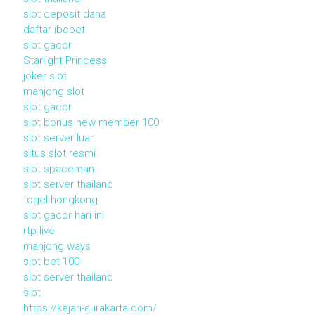
slot deposit dana
daftar ibcbet
slot gacor
Starlight Princess
joker slot
mahjong slot
slot gacor
slot bonus new member 100
slot server luar
situs slot resmi
slot spaceman
slot server thailand
togel hongkong
slot gacor hari ini
rtp live
mahjong ways
slot bet 100
slot server thailand
slot
https://kejari-surakarta.com/