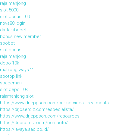
raja mahjong
slot 5000
slot bonus 100
nova88 login
daftar ibcbet
bonus new member
sbobet
slot bonus
raja mahjong
depo 10k
mahjong ways 2
sbotop link
spaceman
slot depo 10k
rajamahjong slot
https://www.drjeppson.com/our-services--treatments
https://drjoseroiz.com/especialista/
https://www.drjeppson.com/resources
https://drjoseroiz.com/contacto/
https://lavaya.aao.co.id/