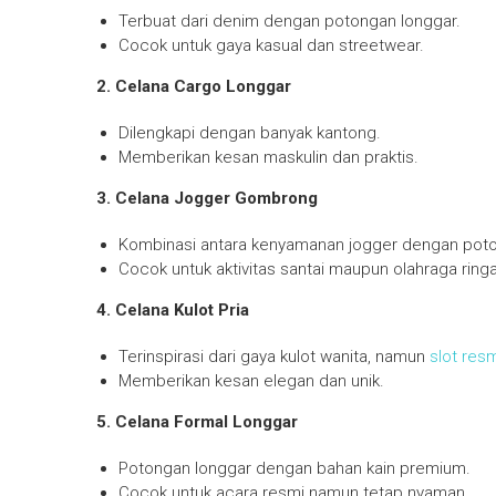
Terbuat dari denim dengan potongan longgar.
Cocok untuk gaya kasual dan streetwear.
2. Celana Cargo Longgar
Dilengkapi dengan banyak kantong.
Memberikan kesan maskulin dan praktis.
3. Celana Jogger Gombrong
Kombinasi antara kenyamanan jogger dengan poto
Cocok untuk aktivitas santai maupun olahraga ring
4. Celana Kulot Pria
Terinspirasi dari gaya kulot wanita, namun
slot res
Memberikan kesan elegan dan unik.
5. Celana Formal Longgar
Potongan longgar dengan bahan kain premium.
Cocok untuk acara resmi namun tetap nyaman.