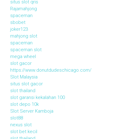
situs slot qris
Rajamahjong
spaceman
sbobet
joker123
mahjong slot
spaceman
spaceman slot
mega wheel
slot gacor
https://www.donutdudeschicago.com/
Slot Malaysia
situs slot gacor
slot thailand
slot garansi kekalahan 100
slot depo 10k
Slot Server Kamboja
slot88
nexus slot
slot bet kecil
slot thailand