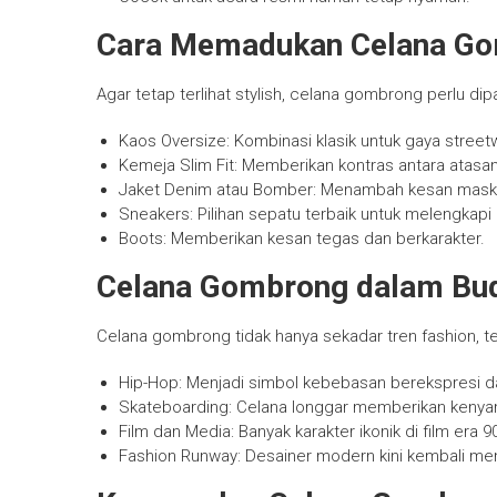
Cara Memadukan Celana Gom
Agar tetap terlihat stylish, celana gombrong perlu di
Kaos Oversize: Kombinasi klasik untuk gaya street
Kemeja Slim Fit: Memberikan kontras antara atasa
Jaket Denim atau Bomber: Menambah kesan masku
Sneakers: Pilihan sepatu terbaik untuk melengkapi 
Boots: Memberikan kesan tegas dan berkarakter.
Celana Gombrong dalam Bud
Celana gombrong tidak hanya sekadar tren fashion, te
Hip-Hop: Menjadi simbol kebebasan berekspresi da
Skateboarding: Celana longgar memberikan kenyam
Film dan Media: Banyak karakter ikonik di film e
Fashion Runway: Desainer modern kini kembali me