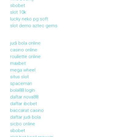
sbobet
slot 10k
lucky neko pg soft
slot demo aztec gems
judi bola online
casino online
roullette online
maxbet
mega wheel
situs slot
spaceman
bola88 login
daftar nova88
daftar ibcbet
baccarat casino
daftar judi bola
sicbo online
sbobet