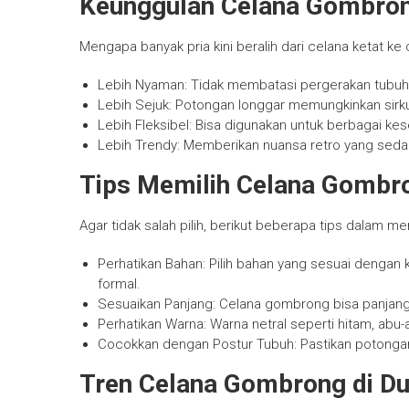
Keunggulan Celana Gombron
Mengapa banyak pria kini beralih dari celana ketat k
Lebih Nyaman: Tidak membatasi pergerakan tubuh
Lebih Sejuk: Potongan longgar memungkinkan sirkul
Lebih Fleksibel: Bisa digunakan untuk berbagai ke
Lebih Trendy: Memberikan nuansa retro yang seda
Tips Memilih Celana Gombro
Agar tidak salah pilih, berikut beberapa tips dalam m
Perhatikan Bahan: Pilih bahan yang sesuai dengan 
formal.
Sesuaikan Panjang: Celana gombrong bisa panjang 
Perhatikan Warna: Warna netral seperti hitam, abu
Cocokkan dengan Postur Tubuh: Pastikan potongan
Tren Celana Gombrong di Du