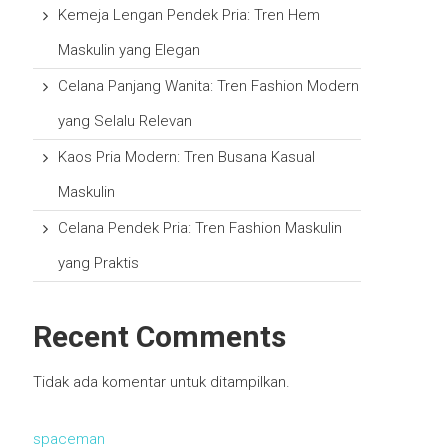
Kemeja Lengan Pendek Pria: Tren Hem
Maskulin yang Elegan
Celana Panjang Wanita: Tren Fashion Modern
yang Selalu Relevan
Kaos Pria Modern: Tren Busana Kasual
Maskulin
Celana Pendek Pria: Tren Fashion Maskulin
yang Praktis
Recent Comments
Tidak ada komentar untuk ditampilkan.
spaceman