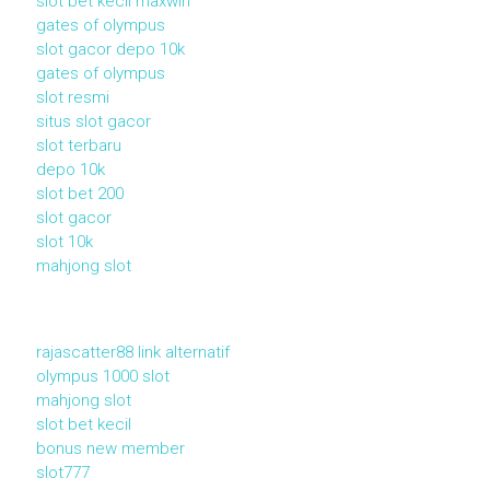
slot bet kecil maxwin
gates of olympus
slot gacor depo 10k
gates of olympus
slot resmi
situs slot gacor
slot terbaru
depo 10k
slot bet 200
slot gacor
slot 10k
mahjong slot
rajascatter88 link alternatif
olympus 1000 slot
mahjong slot
slot bet kecil
bonus new member
slot777