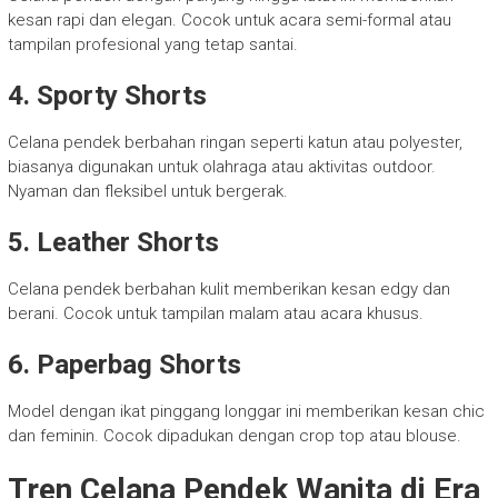
kesan rapi dan elegan. Cocok untuk acara semi-formal atau
tampilan profesional yang tetap santai.
4. Sporty Shorts
Celana pendek berbahan ringan seperti katun atau polyester,
biasanya digunakan untuk olahraga atau aktivitas outdoor.
Nyaman dan fleksibel untuk bergerak.
5. Leather Shorts
Celana pendek berbahan kulit memberikan kesan edgy dan
berani. Cocok untuk tampilan malam atau acara khusus.
6. Paperbag Shorts
Model dengan ikat pinggang longgar ini memberikan kesan chic
dan feminin. Cocok dipadukan dengan crop top atau blouse.
Tren Celana Pendek Wanita di Era