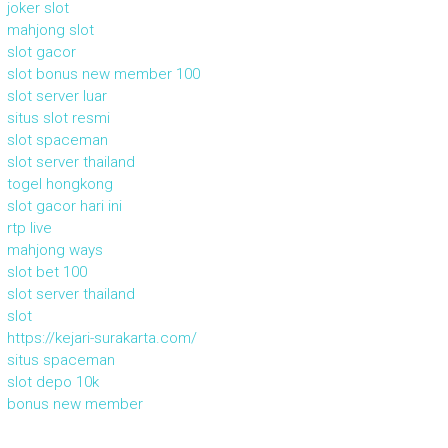
joker slot
mahjong slot
slot gacor
slot bonus new member 100
slot server luar
situs slot resmi
slot spaceman
slot server thailand
togel hongkong
slot gacor hari ini
rtp live
mahjong ways
slot bet 100
slot server thailand
slot
https://kejari-surakarta.com/
situs spaceman
slot depo 10k
bonus new member