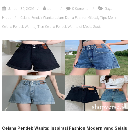
Januari 30, 2026
admin
0 Komentar
Gaya
,
Hidup
Celana Pendek Wanita dalam Dunia Fashion Global
Tips Memilih
,
Celana Pendek Wanita
Tren Celana Pendek Wanita di Media Sosial
Celana Pendek Wanita: Inspirasi Fashion Modern yang Selalu