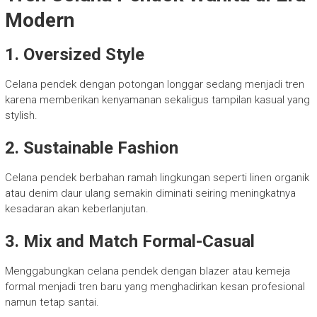
Modern
1. Oversized Style
Celana pendek dengan potongan longgar sedang menjadi tren
karena memberikan kenyamanan sekaligus tampilan kasual yang
stylish.
2. Sustainable Fashion
Celana pendek berbahan ramah lingkungan seperti linen organik
atau denim daur ulang semakin diminati seiring meningkatnya
kesadaran akan keberlanjutan.
3. Mix and Match Formal-Casual
Menggabungkan celana pendek dengan blazer atau kemeja
formal menjadi tren baru yang menghadirkan kesan profesional
namun tetap santai.