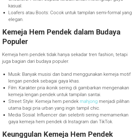
kasual.
Loafers atau Boots: Cocok untuk tampilan semi-formal yang
elegan.
Kemeja Hem Pendek dalam Budaya
Populer
Kemeja hem pendek tidak hanya sekadar tren fashion, tetapi
juga bagian dari budaya populer.
Musik: Banyak musisi dan band menggunakan kemeja motif
lengan pendek sebagai gaya khas.
Film: Karakter pria ikonik sering di gambarkan mengenakan
kemeja lengan pendek untuk tampilan santai.
Street Style: Kemeja hem pendek
mahjong
menjadi pilihan
utama bagi pria urban yang ingin tampil chic.
Media Sosial: Influencer dan selebriti sering memamerkan
gaya kemeja hem pendek di Instagram dan TikTok.
Keunggulan Kemeja Hem Pendek