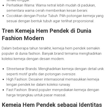
terlalu longgar.
Perhatikan Warna: Warna netral lebih mudah di padukan,
sementara warna cerah memberikan kesan berani.
Cocokkan dengan Postur Tubuh: Pilih potongan kemeja yang
sesuai dengan bentuk tubuh agar terlihat proporsional.
Tren Kemeja Hem Pendek di Dunia
Fashion Modern
Dalam beberapa tahun terakhir, kemeja hem pendek semakin
populer di dunia fashion. Banyak brand ternama menghadirkan
koleksi kemeja dengan desain modern.
Streetwear Brands: Menghadirkan kemeja dengan detail unik
seperti motif grafis dan potongan oversize.
High Fashion: Desainer internasional memasukkan kemeja
lengan pendek ke dalam koleksi runway.
Fast Fashion: Brand populer menyediakan kemeja dengan
harga terjangkau untuk pasar massal.
Kemeja Hem Pendek sebagai Identitas