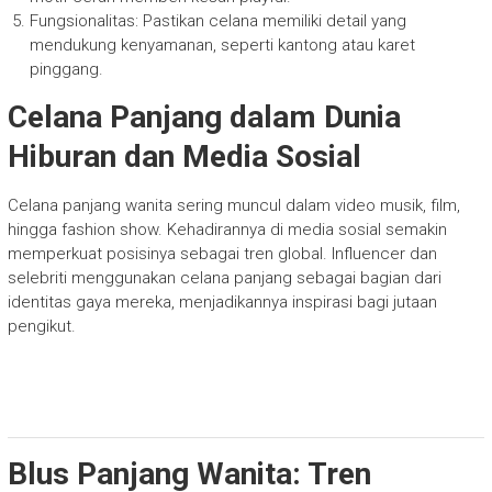
Fungsionalitas: Pastikan celana memiliki detail yang
mendukung kenyamanan, seperti kantong atau karet
pinggang.
Celana Panjang dalam Dunia
Hiburan dan Media Sosial
Celana panjang wanita sering muncul dalam video musik, film,
hingga fashion show. Kehadirannya di media sosial semakin
memperkuat posisinya sebagai tren global. Influencer dan
selebriti menggunakan celana panjang sebagai bagian dari
identitas gaya mereka, menjadikannya inspirasi bagi jutaan
pengikut.
Blus Panjang Wanita: Tren