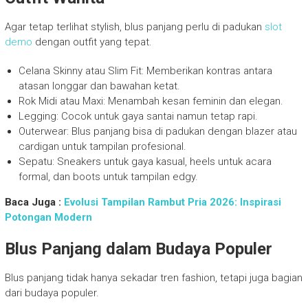
Agar tetap terlihat stylish, blus panjang perlu di padukan
slot
demo
dengan outfit yang tepat.
Celana Skinny atau Slim Fit: Memberikan kontras antara
atasan longgar dan bawahan ketat.
Rok Midi atau Maxi: Menambah kesan feminin dan elegan.
Legging: Cocok untuk gaya santai namun tetap rapi.
Outerwear: Blus panjang bisa di padukan dengan blazer atau
cardigan untuk tampilan profesional.
Sepatu: Sneakers untuk gaya kasual, heels untuk acara
formal, dan boots untuk tampilan edgy.
Baca Juga :
Evolusi Tampilan Rambut Pria 2026: Inspirasi
Potongan Modern
Blus Panjang dalam Budaya Populer
Blus panjang tidak hanya sekadar tren fashion, tetapi juga bagian
dari budaya populer.