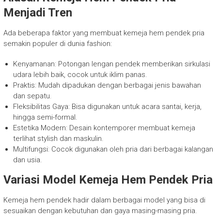
Menjadi Tren
Ada beberapa faktor yang membuat kemeja hem pendek pria
semakin populer di dunia fashion:
Kenyamanan: Potongan lengan pendek memberikan sirkulasi
udara lebih baik, cocok untuk iklim panas.
Praktis: Mudah dipadukan dengan berbagai jenis bawahan
dan sepatu.
Fleksibilitas Gaya: Bisa digunakan untuk acara santai, kerja,
hingga semi-formal.
Estetika Modern: Desain kontemporer membuat kemeja
terlihat stylish dan maskulin.
Multifungsi: Cocok digunakan oleh pria dari berbagai kalangan
dan usia.
Variasi Model Kemeja Hem Pendek Pria
Kemeja hem pendek hadir dalam berbagai model yang bisa di
sesuaikan dengan kebutuhan dan gaya masing-masing pria.