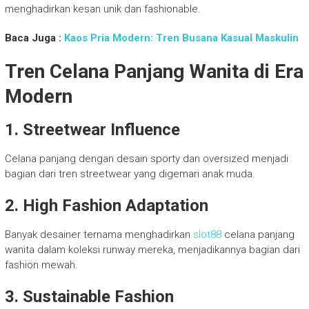
menghadirkan kesan unik dan fashionable.
Baca Juga :
Kaos Pria Modern: Tren Busana Kasual Maskulin
Tren Celana Panjang Wanita di Era
Modern
1. Streetwear Influence
Celana panjang dengan desain sporty dan oversized menjadi
bagian dari tren streetwear yang digemari anak muda.
2. High Fashion Adaptation
Banyak desainer ternama menghadirkan
slot88
celana panjang
wanita dalam koleksi runway mereka, menjadikannya bagian dari
fashion mewah.
3. Sustainable Fashion