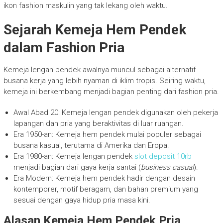
ikon fashion maskulin yang tak lekang oleh waktu.
Sejarah Kemeja Hem Pendek
dalam Fashion Pria
Kemeja lengan pendek awalnya muncul sebagai alternatif
busana kerja yang lebih nyaman di iklim tropis. Seiring waktu,
kemeja ini berkembang menjadi bagian penting dari fashion pria.
Awal Abad 20: Kemeja lengan pendek digunakan oleh pekerja
lapangan dan pria yang beraktivitas di luar ruangan.
Era 1950-an: Kemeja hem pendek mulai populer sebagai
busana kasual, terutama di Amerika dan Eropa.
Era 1980-an: Kemeja lengan pendek
slot deposit 10rb
menjadi bagian dari gaya kerja santai (
business casual
).
Era Modern: Kemeja hem pendek hadir dengan desain
kontemporer, motif beragam, dan bahan premium yang
sesuai dengan gaya hidup pria masa kini.
Alasan Kemeja Hem Pendek Pria