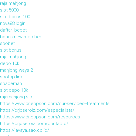
raja mahjong
slot 5000
slot bonus 100
nova88 login
daftar ibcbet
bonus new member
sbobet
slot bonus
raja mahjong
depo 10k
mahjong ways 2
sbotop link
spaceman
slot depo 10k
rajamahjong slot
https://www.drjeppson.com/our-services--treatments
https://drjoseroiz.com/especialista/
https://www.drjeppson.com/resources
https://drjoseroiz.com/contacto/
https://lavaya.aao.co.id/