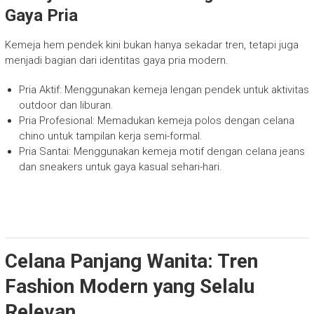
Gaya Pria
Kemeja hem pendek kini bukan hanya sekadar tren, tetapi juga
menjadi bagian dari identitas gaya pria modern.
Pria Aktif: Menggunakan kemeja lengan pendek untuk aktivitas
outdoor dan liburan.
Pria Profesional: Memadukan kemeja polos dengan celana
chino untuk tampilan kerja semi-formal.
Pria Santai: Menggunakan kemeja motif dengan celana jeans
dan sneakers untuk gaya kasual sehari-hari.
Celana Panjang Wanita: Tren
Fashion Modern yang Selalu
Relevan