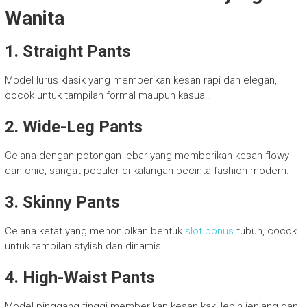
Wanita
1. Straight Pants
Model lurus klasik yang memberikan kesan rapi dan elegan,
cocok untuk tampilan formal maupun kasual.
2. Wide-Leg Pants
Celana dengan potongan lebar yang memberikan kesan flowy
dan chic, sangat populer di kalangan pecinta fashion modern.
3. Skinny Pants
Celana ketat yang menonjolkan bentuk
slot bonus
tubuh, cocok
untuk tampilan stylish dan dinamis.
4. High-Waist Pants
Model pinggang tinggi memberikan kesan kaki lebih jenjang dan