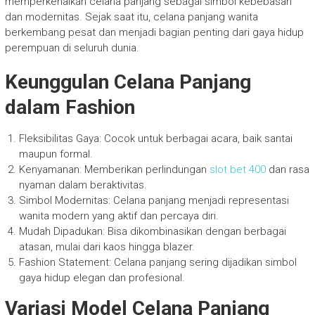
memperkenalkan celana panjang sebagai simbol kebebasan
dan modernitas. Sejak saat itu, celana panjang wanita
berkembang pesat dan menjadi bagian penting dari gaya hidup
perempuan di seluruh dunia.
Keunggulan Celana Panjang
dalam Fashion
Fleksibilitas Gaya: Cocok untuk berbagai acara, baik santai
maupun formal.
Kenyamanan: Memberikan perlindungan
slot bet 400
dan rasa
nyaman dalam beraktivitas.
Simbol Modernitas: Celana panjang menjadi representasi
wanita modern yang aktif dan percaya diri.
Mudah Dipadukan: Bisa dikombinasikan dengan berbagai
atasan, mulai dari kaos hingga blazer.
Fashion Statement: Celana panjang sering dijadikan simbol
gaya hidup elegan dan profesional.
Variasi Model Celana Panjang