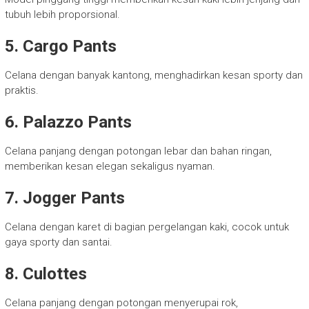
tubuh lebih proporsional.
5. Cargo Pants
Celana dengan banyak kantong, menghadirkan kesan sporty dan
praktis.
6. Palazzo Pants
Celana panjang dengan potongan lebar dan bahan ringan,
memberikan kesan elegan sekaligus nyaman.
7. Jogger Pants
Celana dengan karet di bagian pergelangan kaki, cocok untuk
gaya sporty dan santai.
8. Culottes
Celana panjang dengan potongan menyerupai rok,