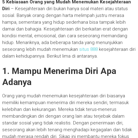
5 Kebiasaan Orang yang Mudah Menemukan Kesejahteraan
Diri
– Kesejahteraan diri bukan hanya soal materi atau status
sosial. Banyak orang dengan harta melimpah justru merasa
hampa, sementara yang hidup sederhana bisa tampak lebih
damai dan bahagia. Kesejahteraan diri berkaitan erat dengan
kondisi mental, emosional, dan cara seseorang memandang
hidup. Menariknya, ada beberapa tanda yang menunjukkan
seseorang lebih mudah menemukan
situs 888
kesejahteraan diri
dalam kehidupannya. Berikut lima di antaranya.
1. Mampu Menerima Diri Apa
Adanya
Orang yang mudah menemukan kesejahteraan diri biasanya
memiliki kemampuan menerima diri mereka sendiri, termasuk
kelebihan dan kekurangan. Mereka tidak terus-menerus
membandingkan diri dengan orang lain atau terjebak dalam
standar sosial yang tidak realistis. Dengan penerimaan diri,
seseorang akan lebih tenang menghadapi kegagalan dan tidak
mudah merasa rendah diri. Sikap ini membantu mereka fokus