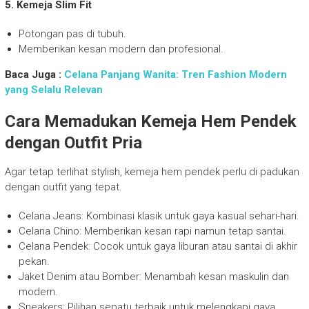
5. Kemeja Slim Fit
Potongan pas di tubuh.
Memberikan kesan modern dan profesional.
Baca Juga :
Celana Panjang Wanita: Tren Fashion Modern
yang Selalu Relevan
Cara Memadukan Kemeja Hem Pendek
dengan Outfit Pria
Agar tetap terlihat stylish, kemeja hem pendek perlu di padukan
dengan outfit yang tepat.
Celana Jeans: Kombinasi klasik untuk gaya kasual sehari-hari.
Celana Chino: Memberikan kesan rapi namun tetap santai.
Celana Pendek: Cocok untuk gaya liburan atau santai di akhir
pekan.
Jaket Denim atau Bomber: Menambah kesan maskulin dan
modern.
Sneakers: Pilihan sepatu terbaik untuk melengkapi gaya