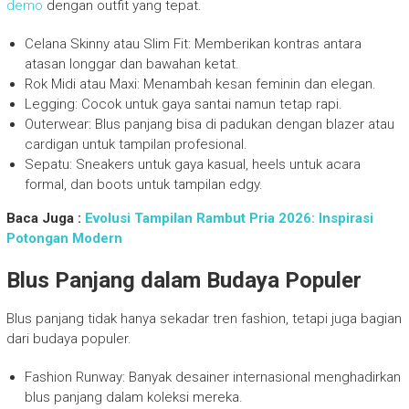
demo
dengan outfit yang tepat.
Celana Skinny atau Slim Fit: Memberikan kontras antara
atasan longgar dan bawahan ketat.
Rok Midi atau Maxi: Menambah kesan feminin dan elegan.
Legging: Cocok untuk gaya santai namun tetap rapi.
Outerwear: Blus panjang bisa di padukan dengan blazer atau
cardigan untuk tampilan profesional.
Sepatu: Sneakers untuk gaya kasual, heels untuk acara
formal, dan boots untuk tampilan edgy.
Baca Juga :
Evolusi Tampilan Rambut Pria 2026: Inspirasi
Potongan Modern
Blus Panjang dalam Budaya Populer
Blus panjang tidak hanya sekadar tren fashion, tetapi juga bagian
dari budaya populer.
Fashion Runway: Banyak desainer internasional menghadirkan
blus panjang dalam koleksi mereka.