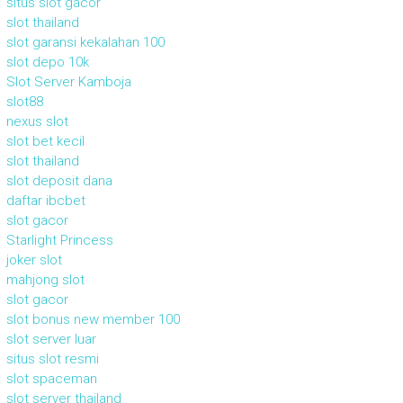
situs slot gacor
slot thailand
slot garansi kekalahan 100
slot depo 10k
Slot Server Kamboja
slot88
nexus slot
slot bet kecil
slot thailand
slot deposit dana
daftar ibcbet
slot gacor
Starlight Princess
joker slot
mahjong slot
slot gacor
slot bonus new member 100
slot server luar
situs slot resmi
slot spaceman
slot server thailand