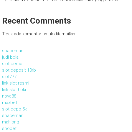
Recent Comments
Tidak ada komentar untuk ditampilkan.
spaceman
judi bola
slot demo
slot deposit 10rb
slot777
link slot resmi
link slot hoki
nova88
maxbet
slot depo 5k
spaceman
mahjong
sbobet