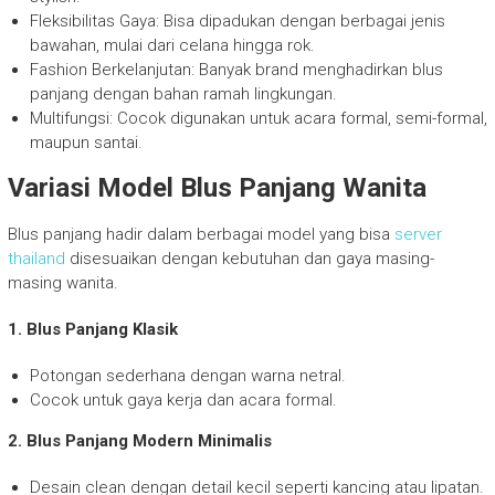
Fleksibilitas Gaya: Bisa dipadukan dengan berbagai jenis
bawahan, mulai dari celana hingga rok.
Fashion Berkelanjutan: Banyak brand menghadirkan blus
panjang dengan bahan ramah lingkungan.
Multifungsi: Cocok digunakan untuk acara formal, semi-formal,
maupun santai.
Variasi Model Blus Panjang Wanita
Blus panjang hadir dalam berbagai model yang bisa
server
thailand
disesuaikan dengan kebutuhan dan gaya masing-
masing wanita.
1. Blus Panjang Klasik
Potongan sederhana dengan warna netral.
Cocok untuk gaya kerja dan acara formal.
2. Blus Panjang Modern Minimalis
Desain clean dengan detail kecil seperti kancing atau lipatan.