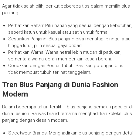
Agar tidak salah pilih, berikut beberapa tips dalam memilih blus
panjang:
Perhatikan Bahan: Pilih bahan yang sesuai dengan kebutuhan,
seperti katun untuk kasual atau satin untuk formal.
Sesuaikan Panjang: Blus panjang bisa menutupi pinggul atau
hingga lutut, pilih sesuai gaya pribadi.
Perhatikan Warna: Warna netral lebih mudah di padukan,
sementara warna cerah memberikan kesan berani.
Cocokkan dengan Postur Tubuh: Pastikan potongan blus
tidak membuat tubuh terlihat tenggelam.
Tren Blus Panjang di Dunia Fashion
Modern
Dalam beberapa tahun terakhir, blus panjang semakin populer di
dunia fashion. Banyak brand ternama menghadirkan koleksi blus
panjang dengan desain modern.
Streetwear Brands: Menghadirkan blus panjang dengan detail