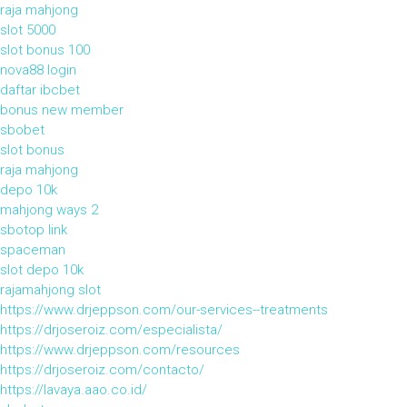
raja mahjong
slot 5000
slot bonus 100
nova88 login
daftar ibcbet
bonus new member
sbobet
slot bonus
raja mahjong
depo 10k
mahjong ways 2
sbotop link
spaceman
slot depo 10k
rajamahjong slot
https://www.drjeppson.com/our-services--treatments
https://drjoseroiz.com/especialista/
https://www.drjeppson.com/resources
https://drjoseroiz.com/contacto/
https://lavaya.aao.co.id/