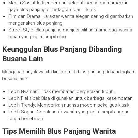
Media Sosial: Influencer dan selebriti sering memamerkan
gaya blus panjang di Instagram dan TikTok.
Film dan Drama: Karakter wanita elegan sering di gambarkan
mengenakan blus panjang.
Street Style: Blus panjang menjadi pilihan utama bagi wanita
urban yang ingin tampil chic.
Keunggulan Blus Panjang Dibanding
Busana Lain
Mengapa banyak wanita kini memilih blus panjang di bandingkan
busana lain?
Lebih Nyaman: Tidak membatasi pergerakan tubuh.
Lebih Fleksibel: Bisa di gunakan untuk berbagai kesempatan.
Lebih Trendy: Memberikan nuansa modern sekaligus klasik.
Lebih Sopan: Cocok untuk wanita yang ingin tampil anggun
tanpa berlebihan.
Tips Memilih Blus Panjang Wanita