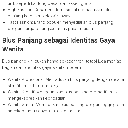
unik seperti kantong besar dan aksen grafis.
High Fashion: Desainer internasional memasukkan blus
panjang ke dalam koleksi runway.
Fast Fashion: Brand populer menyediakan blus panjang
dengan harga terjangkau untuk pasar massal.
Blus Panjang sebagai Identitas Gaya
Wanita
Blus panjang kini bukan hanya sekadar tren, tetapi juga menjadi
bagian dari identitas gaya wanita modern.
Wanita Profesional: Memadukan blus panjang dengan celana
slim fit untuk tampilan kerja.
Wanita Kreatif: Menggunakan blus panjang bermotif untuk
mengekspresikan kepribadian.
Wanita Santai: Memadukan blus panjang dengan legging dan
sneakers untuk gaya kasual sehari-hari.