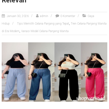
Relevan
Januari 30, 2026
admin
0 Komentar
Gaya
,
Hidup
Tips Memilih Celana Panjang yang Tepat
Tren Celana Panjang Wanita
,
di Era Modern
Variasi Model Celana Panjang Wanita