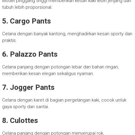
Model pinggang tinggi memberikan kesan kaki lebih jenjang dan
tubuh lebih proporsional.
5. Cargo Pants
Celana dengan banyak kantong, menghadirkan kesan sporty dan
praktis.
6. Palazzo Pants
Celana panjang dengan potongan lebar dan bahan ringan,
memberikan kesan elegan sekaligus nyaman.
7. Jogger Pants
Celana dengan karet di bagian pergelangan kaki, cocok untuk
gaya sporty dan santai.
8. Culottes
Celana panjang dengan potongan menyerupai rok,