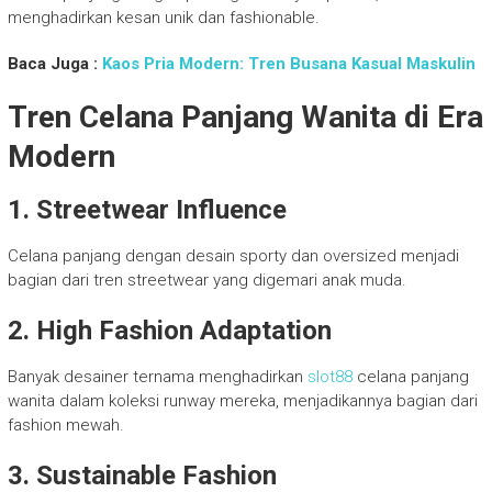
menghadirkan kesan unik dan fashionable.
Baca Juga :
Kaos Pria Modern: Tren Busana Kasual Maskulin
Tren Celana Panjang Wanita di Era
Modern
1. Streetwear Influence
Celana panjang dengan desain sporty dan oversized menjadi
bagian dari tren streetwear yang digemari anak muda.
2. High Fashion Adaptation
Banyak desainer ternama menghadirkan
slot88
celana panjang
wanita dalam koleksi runway mereka, menjadikannya bagian dari
fashion mewah.
3. Sustainable Fashion