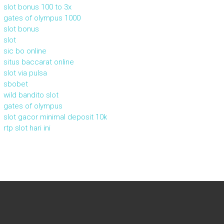
slot bonus 100 to 3x
gates of olympus 1000
slot bonus
slot
sic bo online
situs baccarat online
slot via pulsa
sbobet
wild bandito slot
gates of olympus
slot gacor minimal deposit 10k
rtp slot hari ini