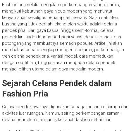
Fashion pria selalu mengalami perkembangan yang dinamis,
mengikuti kebutuhan gaya hidup modern yang menuntut
kenyamanan sekaligus penampilan menarik. Salah satu item
busana yang tidak pernah lekang oleh waktu adalah celana
pendek pria. Dari gaya kasual hingga semi-formal, celana
pendek kini hadir dengan berbagai variasi desain, bahan, dan
potongan yang membuatnya semakin populer. Artikel ini akan
membahas secara lengkap mengenai sejarah, perkembangan
tren celana pendek pria, variasi model, cara memadukan
dengan outfit lain, hingga alasan mengapa celana pendek
menjadi pilihan utama dalam gaya maskulin modern.
Sejarah Celana Pendek dalam
Fashion Pria
Celana pendek awalnya digunakan sebagai busana olahraga dan
aktivitas luar ruangan. Namun, seiring perkembangan zaman,
celana pendek mulai masuk ke ranah fashion sehari-hari.