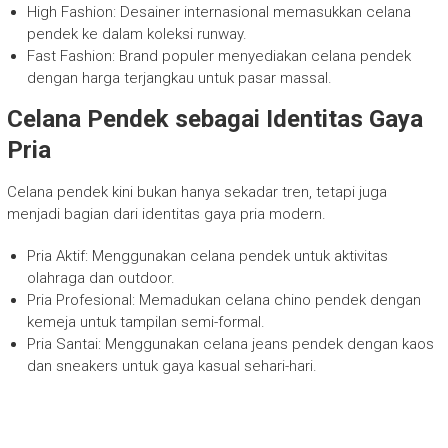
High Fashion: Desainer internasional memasukkan celana
pendek ke dalam koleksi runway.
Fast Fashion: Brand populer menyediakan celana pendek
dengan harga terjangkau untuk pasar massal.
Celana Pendek sebagai Identitas Gaya
Pria
Celana pendek kini bukan hanya sekadar tren, tetapi juga
menjadi bagian dari identitas gaya pria modern.
Pria Aktif: Menggunakan celana pendek untuk aktivitas
olahraga dan outdoor.
Pria Profesional: Memadukan celana chino pendek dengan
kemeja untuk tampilan semi-formal.
Pria Santai: Menggunakan celana jeans pendek dengan kaos
dan sneakers untuk gaya kasual sehari-hari.