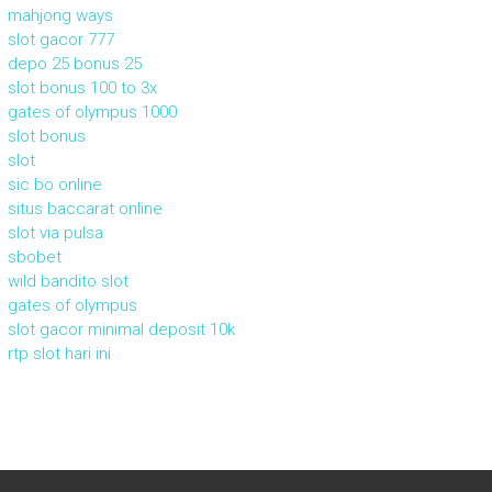
mahjong ways
slot gacor 777
depo 25 bonus 25
slot bonus 100 to 3x
gates of olympus 1000
slot bonus
slot
sic bo online
situs baccarat online
slot via pulsa
sbobet
wild bandito slot
gates of olympus
slot gacor minimal deposit 10k
rtp slot hari ini