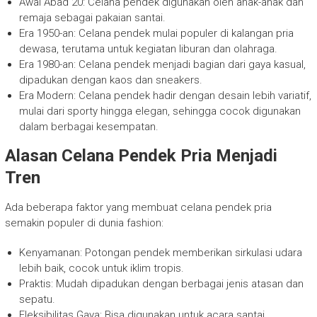
Awal Abad 20: Celana pendek digunakan oleh anak-anak dan
remaja sebagai pakaian santai.
Era 1950-an: Celana pendek mulai populer di kalangan pria
dewasa, terutama untuk kegiatan liburan dan olahraga.
Era 1980-an: Celana pendek menjadi bagian dari gaya kasual,
dipadukan dengan kaos dan sneakers.
Era Modern: Celana pendek hadir dengan desain lebih variatif,
mulai dari sporty hingga elegan, sehingga cocok digunakan
dalam berbagai kesempatan.
Alasan Celana Pendek Pria Menjadi
Tren
Ada beberapa faktor yang membuat celana pendek pria
semakin populer di dunia fashion:
Kenyamanan: Potongan pendek memberikan sirkulasi udara
lebih baik, cocok untuk iklim tropis.
Praktis: Mudah dipadukan dengan berbagai jenis atasan dan
sepatu.
Fleksibilitas Gaya: Bisa digunakan untuk acara santai,