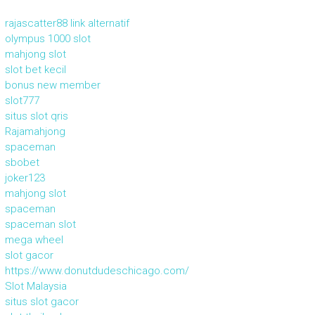
rajascatter88 link alternatif
olympus 1000 slot
mahjong slot
slot bet kecil
bonus new member
slot777
situs slot qris
Rajamahjong
spaceman
sbobet
joker123
mahjong slot
spaceman
spaceman slot
mega wheel
slot gacor
https://www.donutdudeschicago.com/
Slot Malaysia
situs slot gacor