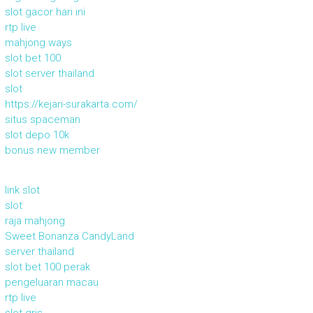
slot gacor hari ini
rtp live
mahjong ways
slot bet 100
slot server thailand
slot
https://kejari-surakarta.com/
situs spaceman
slot depo 10k
bonus new member
link slot
slot
raja mahjong
Sweet Bonanza CandyLand
server thailand
slot bet 100 perak
pengeluaran macau
rtp live