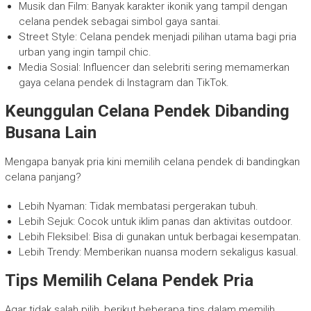
Musik dan Film: Banyak karakter ikonik yang tampil dengan
celana pendek sebagai simbol gaya santai.
Street Style: Celana pendek menjadi pilihan utama bagi pria
urban yang ingin tampil chic.
Media Sosial: Influencer dan selebriti sering memamerkan
gaya celana pendek di Instagram dan TikTok.
Keunggulan Celana Pendek Dibanding
Busana Lain
Mengapa banyak pria kini memilih celana pendek di bandingkan
celana panjang?
Lebih Nyaman: Tidak membatasi pergerakan tubuh.
Lebih Sejuk: Cocok untuk iklim panas dan aktivitas outdoor.
Lebih Fleksibel: Bisa di gunakan untuk berbagai kesempatan.
Lebih Trendy: Memberikan nuansa modern sekaligus kasual.
Tips Memilih Celana Pendek Pria
Agar tidak salah pilih, berikut beberapa tips dalam memilih