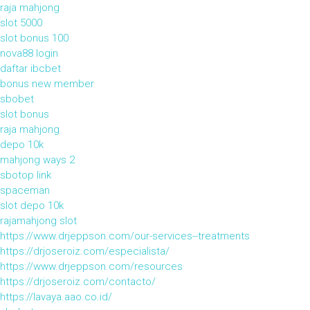
raja mahjong
slot 5000
slot bonus 100
nova88 login
daftar ibcbet
bonus new member
sbobet
slot bonus
raja mahjong
depo 10k
mahjong ways 2
sbotop link
spaceman
slot depo 10k
rajamahjong slot
https://www.drjeppson.com/our-services--treatments
https://drjoseroiz.com/especialista/
https://www.drjeppson.com/resources
https://drjoseroiz.com/contacto/
https://lavaya.aao.co.id/