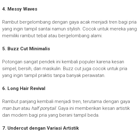
4. Messy Waves
Rambut bergelombang dengan gaya acak menjadi tren bagi pria
yang ingin tampil santai namun stylish. Cocok untuk mereka yang
memiliki rambut tebal atau bergelombang alami.
5. Buzz Cut Minimalis
Potongan sangat pendek ini kembali populer karena kesan
simpel, bersih, dan maskulin. Buzz cut juga cocok untuk pria
yang ingin tampil praktis tanpa banyak perawatan.
6. Long Hair Revival
Rambut panjang kembali menjadi tren, terutama dengan gaya
man bun
atau
half ponytail
. Gaya ini memberikan kesan artistik
dan modern bagi pria yang berani tampil beda.
7. Undercut dengan Variasi Artistik