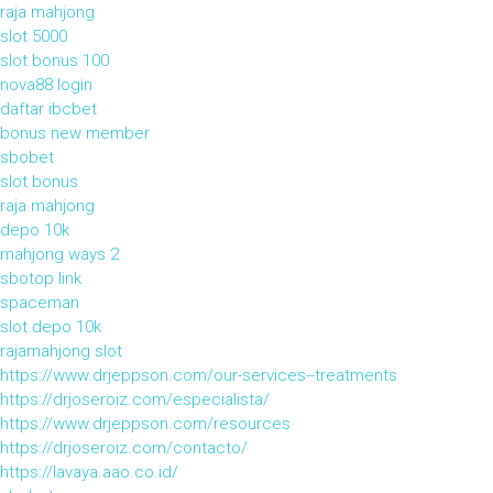
raja mahjong
slot 5000
slot bonus 100
nova88 login
daftar ibcbet
bonus new member
sbobet
slot bonus
raja mahjong
depo 10k
mahjong ways 2
sbotop link
spaceman
slot depo 10k
rajamahjong slot
https://www.drjeppson.com/our-services--treatments
https://drjoseroiz.com/especialista/
https://www.drjeppson.com/resources
https://drjoseroiz.com/contacto/
https://lavaya.aao.co.id/