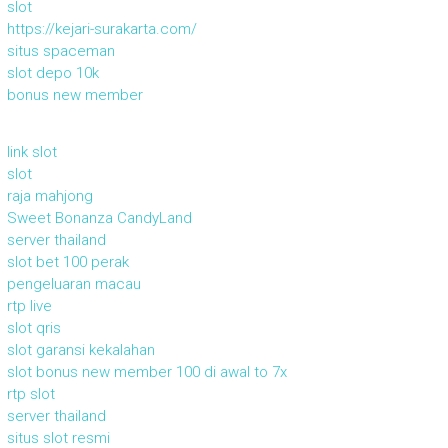
slot
https://kejari-surakarta.com/
situs spaceman
slot depo 10k
bonus new member
link slot
slot
raja mahjong
Sweet Bonanza CandyLand
server thailand
slot bet 100 perak
pengeluaran macau
rtp live
slot qris
slot garansi kekalahan
slot bonus new member 100 di awal to 7x
rtp slot
server thailand
situs slot resmi