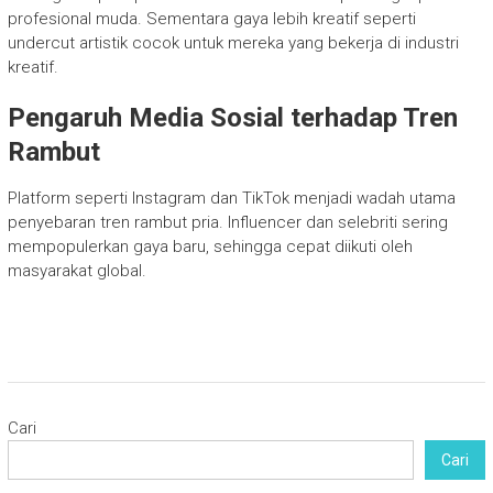
profesional muda. Sementara gaya lebih kreatif seperti
undercut artistik cocok untuk mereka yang bekerja di industri
kreatif.
Pengaruh Media Sosial terhadap Tren
Rambut
Platform seperti Instagram dan TikTok menjadi wadah utama
penyebaran tren rambut pria. Influencer dan selebriti sering
mempopulerkan gaya baru, sehingga cepat diikuti oleh
masyarakat global.
Cari
Cari