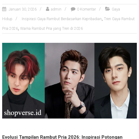
Januari 30, 2026
admin
0 Komentar
Gaya
,
Hidup
Inspirasi Gaya Rambut Berdasarkan Kepribadian
Tren Gaya Rambut
,
Pria 2026
Warna Rambut Pria yang Tren di 2026
Evolusi Tampilan Rambut Pria 2026: Inspirasi Potongan