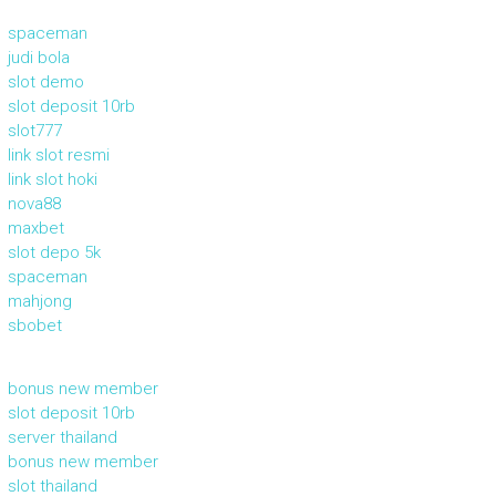
spaceman
judi bola
slot demo
slot deposit 10rb
slot777
link slot resmi
link slot hoki
nova88
maxbet
slot depo 5k
spaceman
mahjong
sbobet
bonus new member
slot deposit 10rb
server thailand
bonus new member
slot thailand