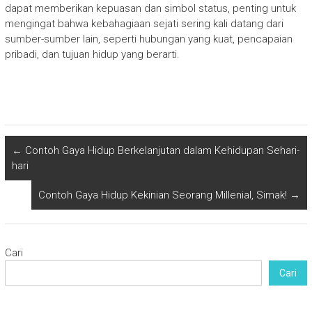
dapat memberikan kepuasan dan simbol status, penting untuk
mengingat bahwa kebahagiaan sejati sering kali datang dari
sumber-sumber lain, seperti hubungan yang kuat, pencapaian
pribadi, dan tujuan hidup yang berarti.
←
Contoh Gaya Hidup Berkelanjutan dalam Kehidupan Sehari-
hari
Contoh Gaya Hidup Kekinian Seorang Millenial, Simak!
→
Cari
Cari