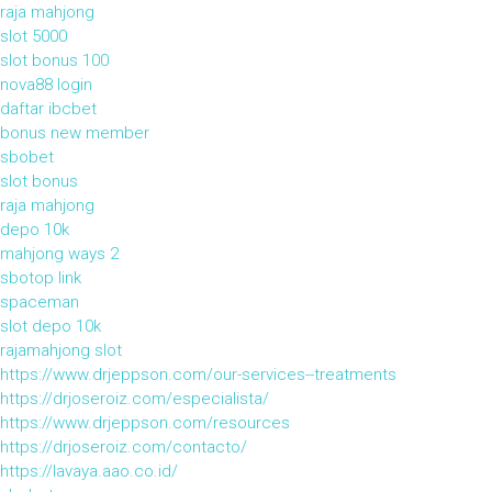
raja mahjong
slot 5000
slot bonus 100
nova88 login
daftar ibcbet
bonus new member
sbobet
slot bonus
raja mahjong
depo 10k
mahjong ways 2
sbotop link
spaceman
slot depo 10k
rajamahjong slot
https://www.drjeppson.com/our-services--treatments
https://drjoseroiz.com/especialista/
https://www.drjeppson.com/resources
https://drjoseroiz.com/contacto/
https://lavaya.aao.co.id/