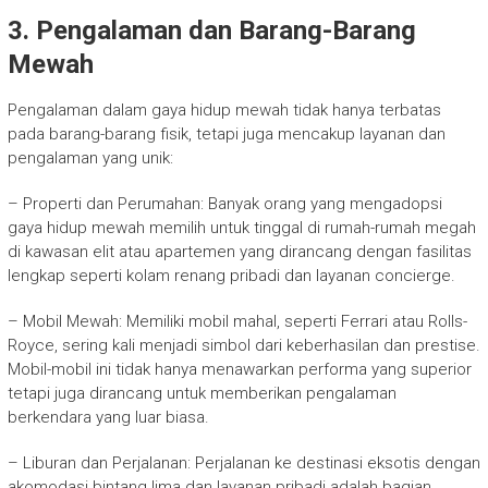
3. Pengalaman dan Barang-Barang
Mewah
Pengalaman dalam gaya hidup mewah tidak hanya terbatas
pada barang-barang fisik, tetapi juga mencakup layanan dan
pengalaman yang unik:
– Properti dan Perumahan: Banyak orang yang mengadopsi
gaya hidup mewah memilih untuk tinggal di rumah-rumah megah
di kawasan elit atau apartemen yang dirancang dengan fasilitas
lengkap seperti kolam renang pribadi dan layanan concierge.
– Mobil Mewah: Memiliki mobil mahal, seperti Ferrari atau Rolls-
Royce, sering kali menjadi simbol dari keberhasilan dan prestise.
Mobil-mobil ini tidak hanya menawarkan performa yang superior
tetapi juga dirancang untuk memberikan pengalaman
berkendara yang luar biasa.
– Liburan dan Perjalanan: Perjalanan ke destinasi eksotis dengan
akomodasi bintang lima dan layanan pribadi adalah bagian