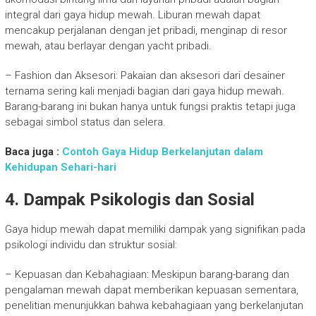
integral dari gaya hidup mewah. Liburan mewah dapat
mencakup perjalanan dengan jet pribadi, menginap di resor
mewah, atau berlayar dengan yacht pribadi.
– Fashion dan Aksesori: Pakaian dan aksesori dari desainer
ternama sering kali menjadi bagian dari gaya hidup mewah.
Barang-barang ini bukan hanya untuk fungsi praktis tetapi juga
sebagai simbol status dan selera.
Baca juga :
Contoh Gaya Hidup Berkelanjutan dalam
Kehidupan Sehari-hari
4. Dampak Psikologis dan Sosial
Gaya hidup mewah dapat memiliki dampak yang signifikan pada
psikologi individu dan struktur sosial:
– Kepuasan dan Kebahagiaan: Meskipun barang-barang dan
pengalaman mewah dapat memberikan kepuasan sementara,
penelitian menunjukkan bahwa kebahagiaan yang berkelanjutan