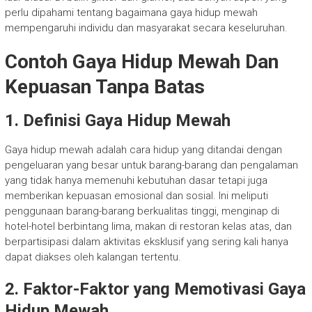
perlu dipahami tentang bagaimana gaya hidup mewah
mempengaruhi individu dan masyarakat secara keseluruhan.
Contoh Gaya Hidup Mewah Dan
Kepuasan Tanpa Batas
1. Definisi Gaya Hidup Mewah
Gaya hidup mewah adalah cara hidup yang ditandai dengan
pengeluaran yang besar untuk barang-barang dan pengalaman
yang tidak hanya memenuhi kebutuhan dasar tetapi juga
memberikan kepuasan emosional dan sosial. Ini meliputi
penggunaan barang-barang berkualitas tinggi, menginap di
hotel-hotel berbintang lima, makan di restoran kelas atas, dan
berpartisipasi dalam aktivitas eksklusif yang sering kali hanya
dapat diakses oleh kalangan tertentu.
2. Faktor-Faktor yang Memotivasi Gaya
Hidup Mewah