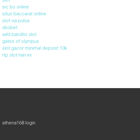
slot
sic bo online
situs baccarat online
slot via pulsa
sbobet
wild bandito slot
gates of olympus
slot gacor minimal deposit 10k
rtp slot hari ini
athena168 login