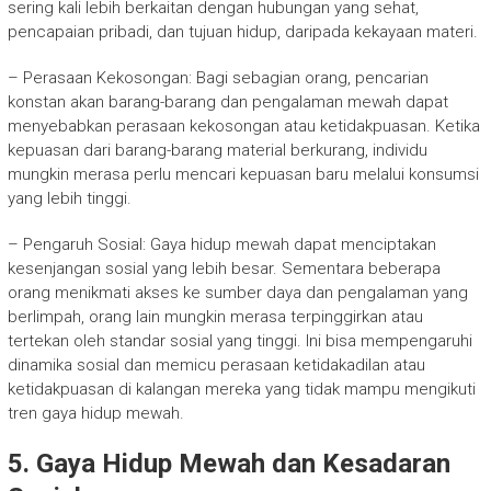
sering kali lebih berkaitan dengan hubungan yang sehat,
pencapaian pribadi, dan tujuan hidup, daripada kekayaan materi.
– Perasaan Kekosongan: Bagi sebagian orang, pencarian
konstan akan barang-barang dan pengalaman mewah dapat
menyebabkan perasaan kekosongan atau ketidakpuasan. Ketika
kepuasan dari barang-barang material berkurang, individu
mungkin merasa perlu mencari kepuasan baru melalui konsumsi
yang lebih tinggi.
– Pengaruh Sosial: Gaya hidup mewah dapat menciptakan
kesenjangan sosial yang lebih besar. Sementara beberapa
orang menikmati akses ke sumber daya dan pengalaman yang
berlimpah, orang lain mungkin merasa terpinggirkan atau
tertekan oleh standar sosial yang tinggi. Ini bisa mempengaruhi
dinamika sosial dan memicu perasaan ketidakadilan atau
ketidakpuasan di kalangan mereka yang tidak mampu mengikuti
tren gaya hidup mewah.
5. Gaya Hidup Mewah dan Kesadaran