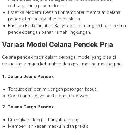
olahraga, hingga semi-formal.
Estetika Modern: Desain kontemporer membuat celana
pendek terlihat stylish dan maskulin.
Fashion Berkelanjutan: Banyak brand menghadirkan celana
pendek dengan bahan ramah lingkungan.
Variasi Model Celana Pendek Pria
Celana pendek hadir dalam berbagai model yang bisa di
sesuaikan dengan kebutuhan dan gaya masing-masing pria.
1. Celana Jeans Pendek
Terbuat dari denim dengan potongan kasual.
Cocok untuk gaya santai dan streetwear.
2. Celana Cargo Pendek
Di lengkapi dengan banyak kantong.
Memberikan kesan maskulin dan praktis.