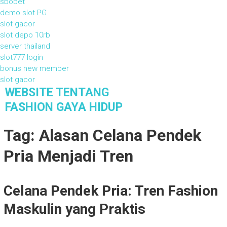
sbobet
demo slot PG
slot gacor
slot depo 10rb
server thailand
slot777 login
bonus new member
slot gacor
S
WEBSITE TENTANG
k
FASHION GAYA HIDUP
i
Website Tentang Fashion Gaya Hidup
p
Tag: Alasan Celana Pendek
t
o
Pria Menjadi Tren
c
o
n
Celana Pendek Pria: Tren Fashion
t
e
Maskulin yang Praktis
n
t