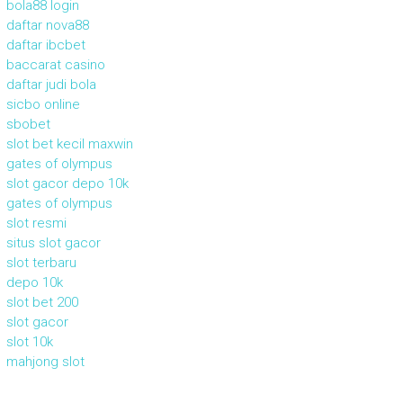
bola88 login
daftar nova88
daftar ibcbet
baccarat casino
daftar judi bola
sicbo online
sbobet
slot bet kecil maxwin
gates of olympus
slot gacor depo 10k
gates of olympus
slot resmi
situs slot gacor
slot terbaru
depo 10k
slot bet 200
slot gacor
slot 10k
mahjong slot