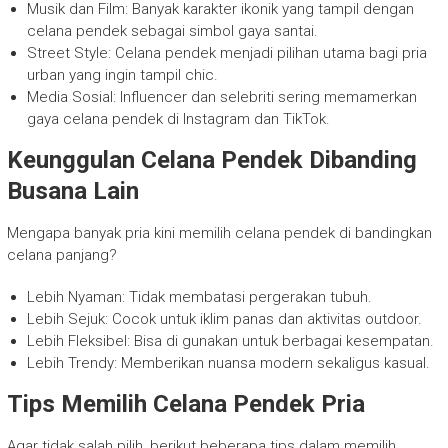
Musik dan Film: Banyak karakter ikonik yang tampil dengan
celana pendek sebagai simbol gaya santai.
Street Style: Celana pendek menjadi pilihan utama bagi pria
urban yang ingin tampil chic.
Media Sosial: Influencer dan selebriti sering memamerkan
gaya celana pendek di Instagram dan TikTok.
Keunggulan Celana Pendek Dibanding
Busana Lain
Mengapa banyak pria kini memilih celana pendek di bandingkan
celana panjang?
Lebih Nyaman: Tidak membatasi pergerakan tubuh.
Lebih Sejuk: Cocok untuk iklim panas dan aktivitas outdoor.
Lebih Fleksibel: Bisa di gunakan untuk berbagai kesempatan.
Lebih Trendy: Memberikan nuansa modern sekaligus kasual.
Tips Memilih Celana Pendek Pria
Agar tidak salah pilih, berikut beberapa tips dalam memilih