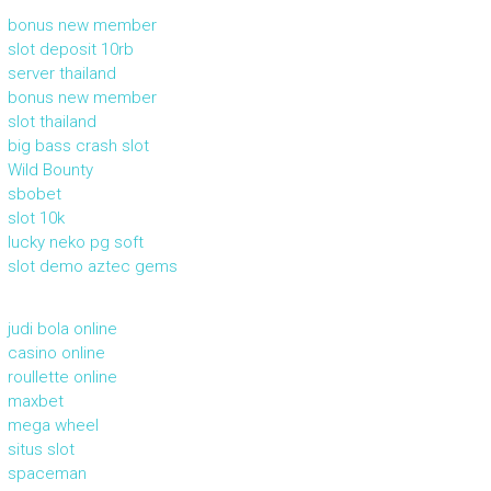
bonus new member
slot deposit 10rb
server thailand
bonus new member
slot thailand
big bass crash slot
Wild Bounty
sbobet
slot 10k
lucky neko pg soft
slot demo aztec gems
judi bola online
casino online
roullette online
maxbet
mega wheel
situs slot
spaceman