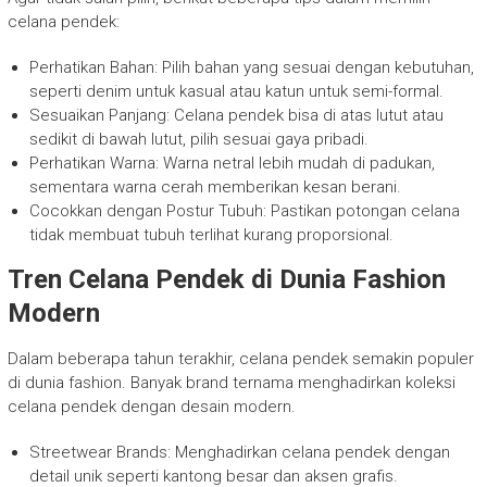
celana pendek:
Perhatikan Bahan: Pilih bahan yang sesuai dengan kebutuhan,
seperti denim untuk kasual atau katun untuk semi-formal.
Sesuaikan Panjang: Celana pendek bisa di atas lutut atau
sedikit di bawah lutut, pilih sesuai gaya pribadi.
Perhatikan Warna: Warna netral lebih mudah di padukan,
sementara warna cerah memberikan kesan berani.
Cocokkan dengan Postur Tubuh: Pastikan potongan celana
tidak membuat tubuh terlihat kurang proporsional.
Tren Celana Pendek di Dunia Fashion
Modern
Dalam beberapa tahun terakhir, celana pendek semakin populer
di dunia fashion. Banyak brand ternama menghadirkan koleksi
celana pendek dengan desain modern.
Streetwear Brands: Menghadirkan celana pendek dengan
detail unik seperti kantong besar dan aksen grafis.