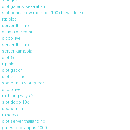
slot qris
slot garansi kekalahan
slot bonus new member 100 di awal to 7x
rtp slot
server thailand
situs slot resmi
sicbo live
server thailand
server kamboja
slot88
rtp slot
slot gacor
slot thailand
spaceman slot gacor
sicbo live
mahjong ways 2
slot depo 10k
spaceman
rajacovid
slot server thailand no 1
gates of olympus 1000