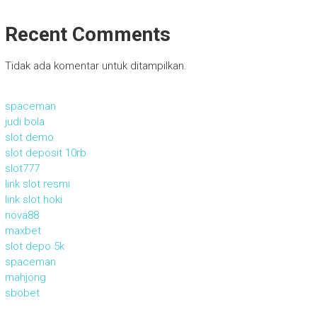
Recent Comments
Tidak ada komentar untuk ditampilkan.
spaceman
judi bola
slot demo
slot deposit 10rb
slot777
link slot resmi
link slot hoki
nova88
maxbet
slot depo 5k
spaceman
mahjong
sbobet