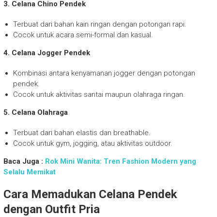
3. Celana Chino Pendek
Terbuat dari bahan kain ringan dengan potongan rapi.
Cocok untuk acara semi-formal dan kasual.
4. Celana Jogger Pendek
Kombinasi antara kenyamanan jogger dengan potongan
pendek.
Cocok untuk aktivitas santai maupun olahraga ringan.
5. Celana Olahraga
Terbuat dari bahan elastis dan breathable.
Cocok untuk gym, jogging, atau aktivitas outdoor.
Baca Juga :
Rok Mini Wanita: Tren Fashion Modern yang
Selalu Memikat
Cara Memadukan Celana Pendek
dengan Outfit Pria