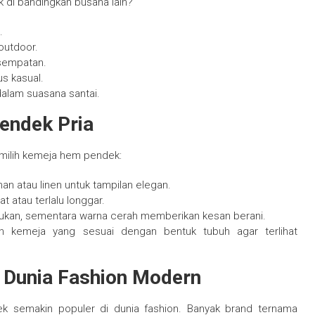
 di bandingkan busana lain?
.
 outdoor.
esempatan.
s kasual.
dalam suasana santai.
endek Pria
memilih kemeja hem pendek:
an atau linen untuk tampilan elegan.
t atau terlalu longgar.
adukan, sementara warna cerah memberikan kesan berani.
n kemeja yang sesuai dengan bentuk tubuh agar terlihat
 Dunia Fashion Modern
k semakin populer di dunia fashion. Banyak brand ternama