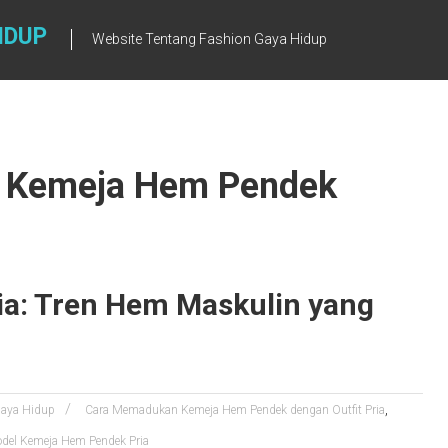
IDUP
Website Tentang Fashion Gaya Hidup
 Kemeja Hem Pendek
a: Tren Hem Maskulin yang
,
aya Hidup
Cara Memadukan Kemeja Hem Pendek dengan Outfit Pria
odel Kemeja Hem Pendek Pria