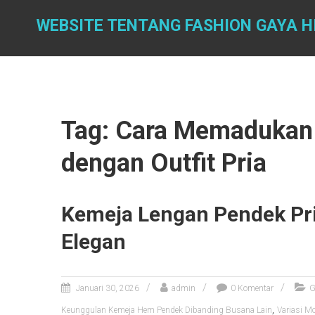
Skip
to
WEBSITE TENTANG FASHION GAYA H
content
Tag: Cara Memadukan
dengan Outfit Pria
Kemeja Lengan Pendek Pri
Elegan
Januari 30, 2026
admin
0 Komentar
G
,
Keunggulan Kemeja Hem Pendek Dibanding Busana Lain
Variasi M