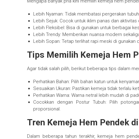
Mengapa banyak pria kini memilih kemeja hem pendek
Lebih Nyaman: Tidak membatasi pergerakan tubuh
Lebih Sejuk: Cocok untuk iklim panas dan aktivitas
Lebih Fleksibel: Bisa di gunakan untuk berbagai k
Lebih Trendy: Memberikan nuansa modern sekaligu
Lebih Sopan: Tetap terlihat rapi meski di gunakan 
Tips Memilih Kemeja Hem P
Agar tidak salah pilih, berikut beberapa tips dalam 
Perhatikan Bahan: Pilih bahan katun untuk kenyaman
Sesuaikan Ukuran: Pastikan kemeja tidak terlalu keta
Perhatikan Warna: Warna netral lebih mudah di p
Cocokkan dengan Postur Tubuh: Pilih potonga
proporsional.
Tren Kemeja Hem Pendek di
Dalam beberapa tahun terakhir, kemeja hem pende