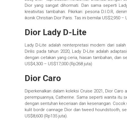
Dior yang sangat dihormati. Dan sama seperti Lad
kreativitas tambahan. Pikirkan: pesona D.I.O.R, deni
ikonik Christian Dior Paris. Tas ini bernilai US$2,950 –
Dior Lady D-Lite
Lady D-Lite adalah reinterpretasi modern dari salah 
Dirilis pada tahun 2020, Lady D-Lite adalah adaptasi
dengan cetakan yang ceria, hiasan tambahan, dan sem
US$4,300 – US$17,000 (Rp268 juta)
Dior Caro
Diperkenalkan dalam koleksi Cruise 2021, Dior Caro
perempuannya, Catherine. Sama seperti wanita itu sen
dengan sentuhan keceriaan dan kesenangan. Cocok unt
kulit bordir cannage Dior dan tweed houndstooth, ser
US$8,600 (Rp135 juta).