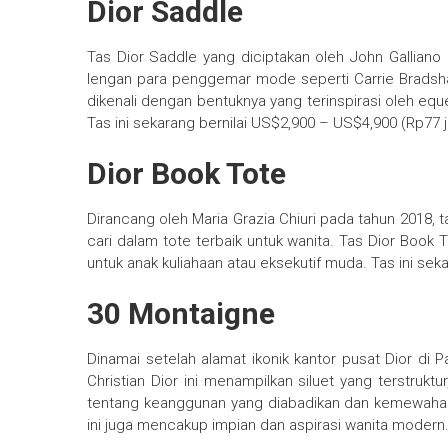
Dior Saddle
Tas Dior Saddle yang diciptakan oleh John Galliano 
lengan para penggemar mode seperti Carrie Bradshaw, 
dikenali dengan bentuknya yang terinspirasi oleh eques
Tas ini sekarang bernilai US$2,900 – US$4,900 (Rp77 j
Dior Book Tote
Dirancang oleh Maria Grazia Chiuri pada tahun 2018, ta
cari dalam tote terbaik untuk wanita. Tas Dior Book 
untuk anak kuliahaan atau eksekutif muda. Tas ini sek
30 Montaigne
Dinamai setelah alamat ikonik kantor pusat Dior di P
Christian Dior ini menampilkan siluet yang terstruk
tentang keanggunan yang diabadikan dan kemewahan y
ini juga mencakup impian dan aspirasi wanita modern. 