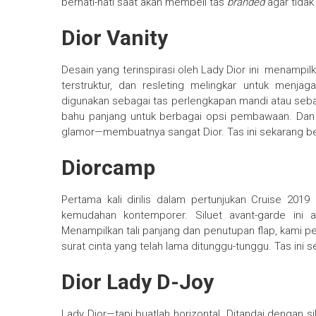
berhati-hati saat akan membeli tas
branded
agar tidak
Dior Vanity
Desain yang terinspirasi oleh Lady Dior ini menampil
terstruktur, dan resleting melingkar untuk menj
digunakan sebagai tas perlengkapan mandi atau sebaga
bahu panjang untuk berbagai opsi pembawaan. Da
glamor—membuatnya sangat Dior. Tas ini sekarang ber
Diorcamp
Pertama kali dirilis dalam pertunjukan Cruise 20
kemudahan kontemporer. Siluet avant-garde ini ad
Menampilkan tali panjang dan penutupan flap, kami 
surat cinta yang telah lama ditunggu-tunggu. Tas ini 
Dior Lady D-Joy
Lady Dior—tapi buatlah horizontal. Ditandai dengan sil