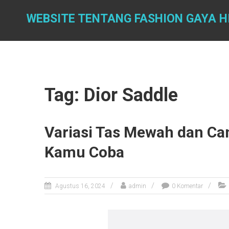
Skip
to
WEBSITE TENTANG FASHION GAYA H
content
Tag: Dior Saddle
Variasi Tas Mewah dan Can
Kamu Coba
Agustus 16, 2024
admin
0 Komentar