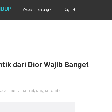
IDUP
Website Tentang Fashion Gaya Hidup
tik dari Dior Wajib Banget
,
Gaya Hidup
Dior Lady D-Joy
Dior Saddle