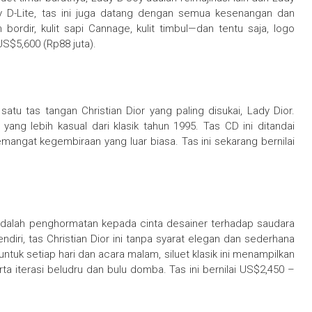
y D-Lite, tas ini juga datang dengan semua kesenangan dan
m bordir, kulit sapi Cannage, kulit timbul—dan tentu saja, logo
 US$5,600 (Rp88 juta).
satu tas tangan Christian Dior yang paling disukai, Lady Dior.
 yang lebih kasual dari klasik tahun 1995. Tas CD ini ditandai
angat kegembiraan yang luar biasa. Tas ini sekarang bernilai
 adalah penghormatan kepada cinta desainer terhadap saudara
diri, tas Christian Dior ini tanpa syarat elegan dan sederhana
uk setiap hari dan acara malam, siluet klasik ini menampilkan
ta iterasi beludru dan bulu domba. Tas ini bernilai US$2,450 –