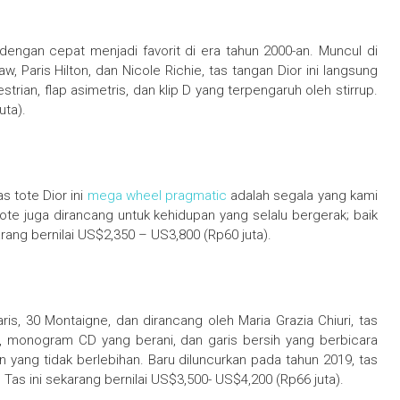
dengan cepat menjadi favorit di era tahun 2000-an. Muncul di
Paris Hilton, dan Nicole Richie, tas tangan Dior ini langsung
trian, flap asimetris, dan klip D yang terpengaruh oleh stirrup.
uta).
s tote Dior ini
mega wheel pragmatic
adalah segala yang kami
Tote juga dirancang untuk kehidupan yang selalu bergerak; baik
arang bernilai US$2,350 – US3,800 (Rp60 juta).
aris, 30 Montaigne, dan dirancang oleh Maria Grazia Chiuri, tas
tur, monogram CD yang berani, dan garis bersih yang berbicara
ang tidak berlebihan. Baru diluncurkan pada tahun 2019, tas
Tas ini sekarang bernilai US$3,500- US$4,200 (Rp66 juta).