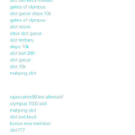
slot bet kecil maxwin
gates of olympus
slot gacor depo 10k
gates of olympus
slot resmi
situs slot gacor
slot terbaru
depo 10k
slot bet 200
slot gacor
slot 10k
mahjong slot
rajascatter88 link alternatif
olympus 1000 slot
mahjong slot
slot bet kecil
bonus new member
slot777