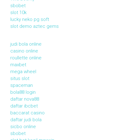
sbobet
slot 10k
lucky neko pg soft
slot demo aztec gems
judi bola online
casino online
roullette online
maxbet
mega wheel
situs slot
spaceman
bola88 login
daftar nova88
daftar ibcbet
baccarat casino
daftar judi bola
sicbo online
sbobet