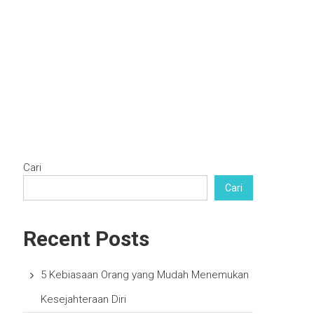
Cari
Cari
Recent Posts
5 Kebiasaan Orang yang Mudah Menemukan
Kesejahteraan Diri