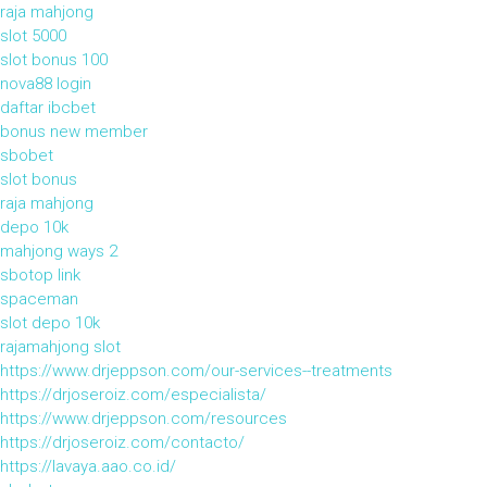
raja mahjong
slot 5000
slot bonus 100
nova88 login
daftar ibcbet
bonus new member
sbobet
slot bonus
raja mahjong
depo 10k
mahjong ways 2
sbotop link
spaceman
slot depo 10k
rajamahjong slot
https://www.drjeppson.com/our-services--treatments
https://drjoseroiz.com/especialista/
https://www.drjeppson.com/resources
https://drjoseroiz.com/contacto/
https://lavaya.aao.co.id/