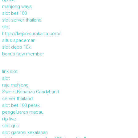
mahjong ways
slot bet 100
slot server thailand
slot
https://kejari-surakarta.com/
situs spaceman
slot depo 10k
bonus new member
link slot
slot
raja mahjong
Sweet Bonanza CandyLand
server thailand
slot bet 100 perak
pengeluaran macau
rtp live
slot qris
slot garansi kekalahan