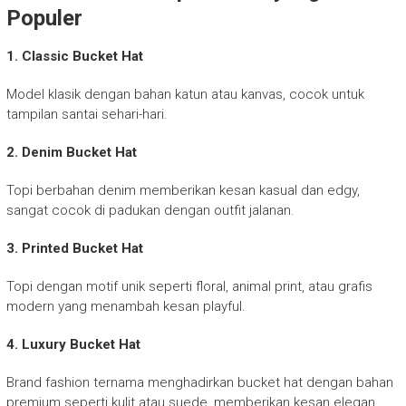
Populer
1. Classic Bucket Hat
Model klasik dengan bahan katun atau kanvas, cocok untuk
tampilan santai sehari-hari.
2. Denim Bucket Hat
Topi berbahan denim memberikan kesan kasual dan edgy,
sangat cocok di padukan dengan outfit jalanan.
3. Printed Bucket Hat
Topi dengan motif unik seperti floral, animal print, atau grafis
modern yang menambah kesan playful.
4. Luxury Bucket Hat
Brand fashion ternama menghadirkan bucket hat dengan bahan
premium seperti kulit atau suede, memberikan kesan elegan.