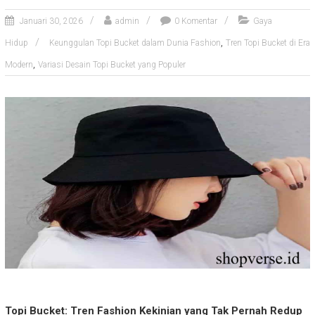
Januari 30, 2026
admin
0 Komentar
Gaya
,
Hidup
Keunggulan Topi Bucket dalam Dunia Fashion
Tren Topi Bucket di Era
,
Modern
Variasi Desain Topi Bucket yang Populer
Topi Bucket: Tren Fashion Kekinian yang Tak Pernah Redup