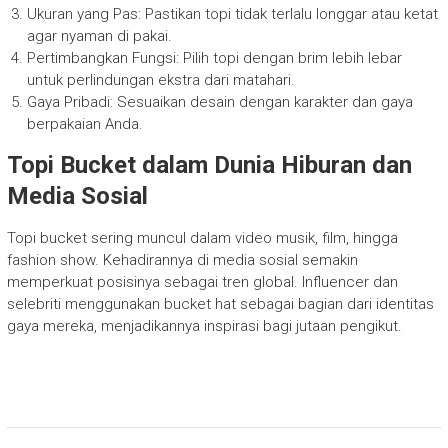
Ukuran yang Pas: Pastikan topi tidak terlalu longgar atau ketat
agar nyaman di pakai.
Pertimbangkan Fungsi: Pilih topi dengan brim lebih lebar
untuk perlindungan ekstra dari matahari.
Gaya Pribadi: Sesuaikan desain dengan karakter dan gaya
berpakaian Anda.
Topi Bucket dalam Dunia Hiburan dan
Media Sosial
Topi bucket sering muncul dalam video musik, film, hingga
fashion show. Kehadirannya di media sosial semakin
memperkuat posisinya sebagai tren global. Influencer dan
selebriti menggunakan bucket hat sebagai bagian dari identitas
gaya mereka, menjadikannya inspirasi bagi jutaan pengikut.