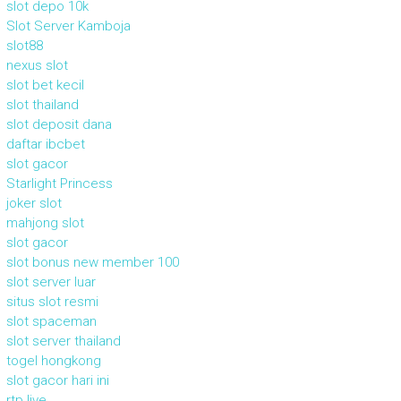
slot depo 10k
Slot Server Kamboja
slot88
nexus slot
slot bet kecil
slot thailand
slot deposit dana
daftar ibcbet
slot gacor
Starlight Princess
joker slot
mahjong slot
slot gacor
slot bonus new member 100
slot server luar
situs slot resmi
slot spaceman
slot server thailand
togel hongkong
slot gacor hari ini
rtp live