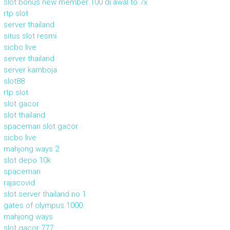
slot bonus new member 100 di awal to 7x
rtp slot
server thailand
situs slot resmi
sicbo live
server thailand
server kamboja
slot88
rtp slot
slot gacor
slot thailand
spaceman slot gacor
sicbo live
mahjong ways 2
slot depo 10k
spaceman
rajacovid
slot server thailand no 1
gates of olympus 1000
mahjong ways
slot gacor 777