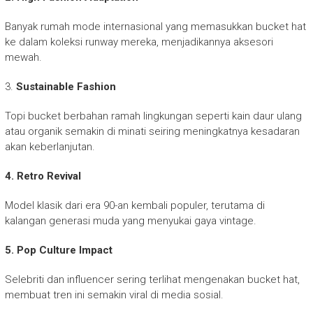
Banyak rumah mode internasional yang memasukkan bucket hat
ke dalam koleksi runway mereka, menjadikannya aksesori
mewah.
3.
Sustainable Fashion
Topi bucket berbahan ramah lingkungan seperti kain daur ulang
atau organik semakin di minati seiring meningkatnya kesadaran
akan keberlanjutan.
4. Retro Revival
Model klasik dari era 90-an kembali populer, terutama di
kalangan generasi muda yang menyukai gaya vintage.
5. Pop Culture Impact
Selebriti dan influencer sering terlihat mengenakan bucket hat,
membuat tren ini semakin viral di media sosial.