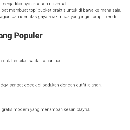
 menjadikannya aksesori universal.
lipat membuat topi bucket praktis untuk di bawa ke mana saja.
gian dari identitas gaya anak muda yang ingin tampil trendi
yang Populer
tuk tampilan santai sehari-hari.
gy, sangat cocok di padukan dengan outfit jalanan.
atau grafis modern yang menambah kesan playful.