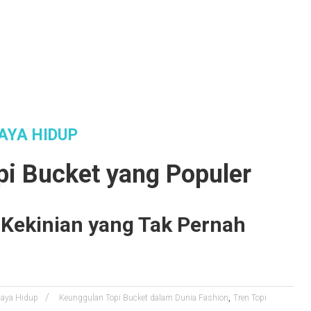
AYA HIDUP
Website Tentang Fashion Gaya Hidup
opi Bucket yang Populer
 Kekinian yang Tak Pernah
,
aya Hidup
Keunggulan Topi Bucket dalam Dunia Fashion
Tren Topi