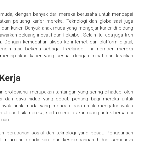
ak muda, dengan banyak dari mereka berusaha untuk mencapai
atkan peluang karier mereka. Teknologi dan globalisasi juga
n karier. Banyak anak muda yang mengejar karier di bidang
awarkan peluang inovatif dan fleksibel. Selain itu, ada juga tren
 Dengan kemudahan akses ke internet dan platform digital,
diri atau bekerja sebagai freelancer. Ini memberi mereka
enciptakan karier yang sesuai dengan minat dan keahlian
Kerja
n profesional merupakan tantangan yang sering dihadapi oleh
gi dan gaya hidup yang cepat, penting bagi mereka untuk
nyak anak muda yang mencari cara untuk mengatur waktu
al dan fisik mereka, serta menciptakan ruang untuk bersantai
eman.
ari perubahan sosial dan teknologi yang pesat. Penggunaan
al, nilai-nilai, pendidikan, dan keseimbangan hidup semuanya