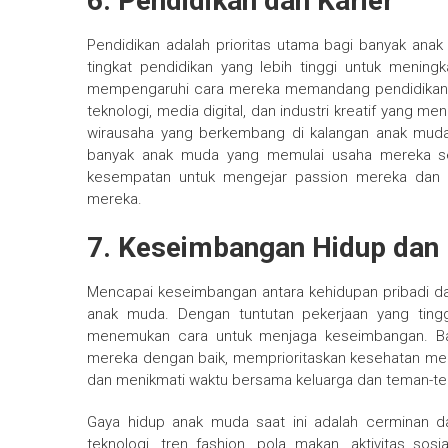
6. Pendidikan dan Karier
Pendidikan adalah prioritas utama bagi banyak an
tingkat pendidikan yang lebih tinggi untuk meningk
mempengaruhi cara mereka memandang pendidikan da
teknologi, media digital, dan industri kreatif yang men
wirausaha yang berkembang di kalangan anak muda.
banyak anak muda yang memulai usaha mereka sen
kesempatan untuk mengejar passion mereka dan m
mereka.
7. Keseimbangan Hidup dan 
Mencapai keseimbangan antara kehidupan pribadi da
anak muda. Dengan tuntutan pekerjaan yang ting
menemukan cara untuk menjaga keseimbangan. Ba
mereka dengan baik, memprioritaskan kesehatan ment
dan menikmati waktu bersama keluarga dan teman-t
Gaya hidup anak muda saat ini adalah cerminan d
teknologi, tren fashion, pola makan, aktivitas sosi