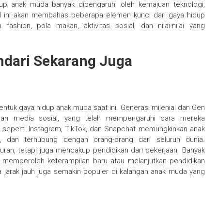
dup anak muda banyak dipengaruhi oleh kemajuan teknologi,
kel ini akan membahas beberapa elemen kunci dari gaya hidup
ashion, pola makan, aktivitas sosial, dan nilai-nilai yang
d
ndari Sekarang Juga
ntuk gaya hidup anak muda saat ini. Generasi milenial dan Gen
dan media sosial, yang telah mempengaruhi cara mereka
ial seperti Instagram, TikTok, dan Snapchat memungkinkan anak
, dan terhubung dengan orang-orang dari seluruh dunia.
uran, tetapi juga mencakup pendidikan dan pekerjaan. Banyak
 memperoleh keterampilan baru atau melanjutkan pendidikan
a jarak jauh juga semakin populer di kalangan anak muda yang