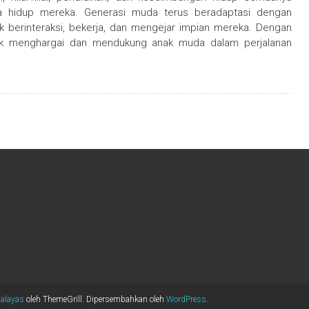
 hidup mereka. Generasi muda terus beradaptasi dengan
 berinteraksi, bekerja, dan mengejar impian mereka. Dengan
aik menghargai dan mendukung anak muda dalam perjalanan
alayas
oleh ThemeGrill. Dipersembahkan oleh
WordPress
.