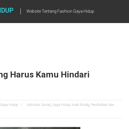
IDUP
Website Tentang Fashion Gaya Hidup
ng Harus Kamu Hindari
,
,
Gaya Hidup
Aktivitas Sosial
Gaya Hidup Anak Muda
Pendidikan dan