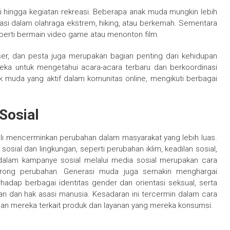
obi hingga kegiatan rekreasi. Beberapa anak muda mungkin lebih
pasi dalam olahraga ekstrem, hiking, atau berkemah. Sementara
 seperti bermain video game atau menonton film.
nser, dan pesta juga merupakan bagian penting dari kehidupan
ka untuk mengetahui acara-acara terbaru dan berkoordinasi
 muda yang aktif dalam komunitas online, mengikuti berbagai
 Sosial
ngkali mencerminkan perubahan dalam masyarakat yang lebih luas.
osial dan lingkungan, seperti perubahan iklim, keadilan sosial,
 dalam kampanye sosial melalui media sosial merupakan cara
ong perubahan. Generasi muda juga semakin menghargai
rhadap berbagai identitas gender dan orientasi seksual, serta
dan hak asasi manusia. Kesadaran ini tercermin dalam cara
ihan mereka terkait produk dan layanan yang mereka konsumsi.