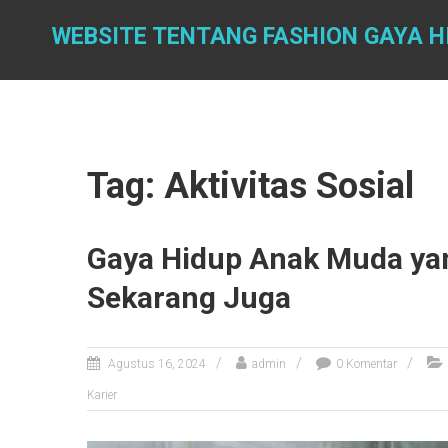
Skip
to
WEBSITE TENTANG FASHION GAYA H
content
Tag: Aktivitas Sosial
Gaya Hidup Anak Muda ya
Sekarang Juga
Agustus 16, 2024
admin
0 Komentar
Karier