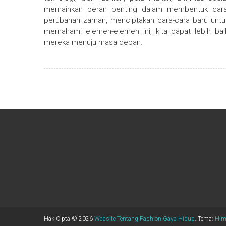
memainkan peran penting dalam membentuk cara
perubahan zaman, menciptakan cara-cara baru untuk
memahami elemen-elemen ini, kita dapat lebih b
mereka menuju masa depan.
Hak Cipta © 2026
Website Tentang Fashion Gaya Hidup
. Tema:
Him