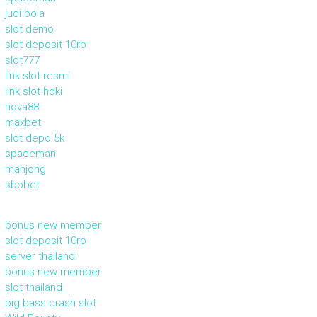
judi bola
slot demo
slot deposit 10rb
slot777
link slot resmi
link slot hoki
nova88
maxbet
slot depo 5k
spaceman
mahjong
sbobet
bonus new member
slot deposit 10rb
server thailand
bonus new member
slot thailand
big bass crash slot