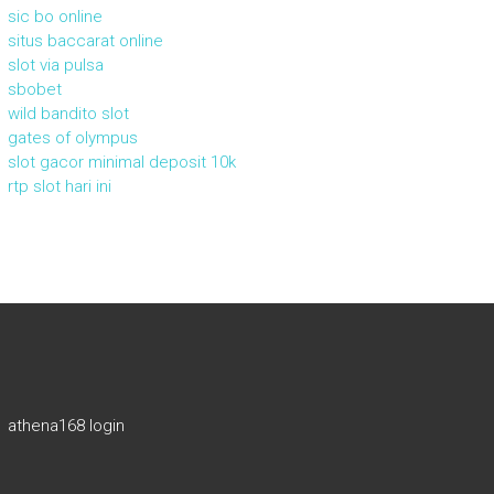
sic bo online
situs baccarat online
slot via pulsa
sbobet
wild bandito slot
gates of olympus
slot gacor minimal deposit 10k
rtp slot hari ini
athena168 login