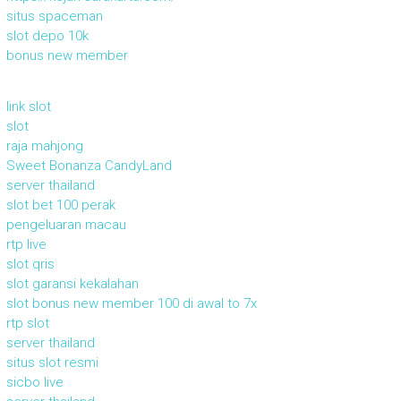
situs spaceman
slot depo 10k
bonus new member
link slot
slot
raja mahjong
Sweet Bonanza CandyLand
server thailand
slot bet 100 perak
pengeluaran macau
rtp live
slot qris
slot garansi kekalahan
slot bonus new member 100 di awal to 7x
rtp slot
server thailand
situs slot resmi
sicbo live