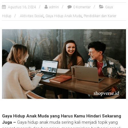
Agustus 16, 2024
admin
0 Komentar
Gaya
,
,
Hidup
Aktivitas Sosial
Gaya Hidup Anak Muda
Pendidikan dan Karier
Gaya Hidup Anak Muda yang Harus Kamu Hindari Sekarang
Juga –
Gaya hidup anak muda sering kali menjadi topik yang