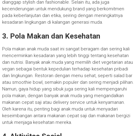
dianggap stylish dan fashionable. Selain itu, ada juga
kecenderungan untuk mendukung brand yang berkomitmen
pada keberlanjutan dan etika, seiring dengan meningkatnya
kesadaran lingkungan di kalangan generasi muda.
3. Pola Makan dan Kesehatan
Pola makan anak muda saat ini sangat beragam dan sering kali
mencerminkan kesadaran yang lebih tinggi tentang kesehatan
dan nutrisi. Banyak anak muda yang memilih diet vegetarian atau
vegan sebagai bentuk kepedulian terhadap kesehatan pribadi
dan lingkungan. Restoran dengan menu sehat, seperti salad bar
atau smoothie bowl, semakin populer dan sering menjadi pilihan.
Namun, gaya hidup yang sibuk juga sering kali mempengaruhi
pola makan, dengan banyak anak muda yang mengandalkan
makanan cepat saji atau delivery service untuk kenyamanan.
Oleh karena itu, penting bagi anak muda untuk menyadari
keseimbangan antara makanan cepat saji dan makanan bergizi
untuk menjaga kesehatan mereka.