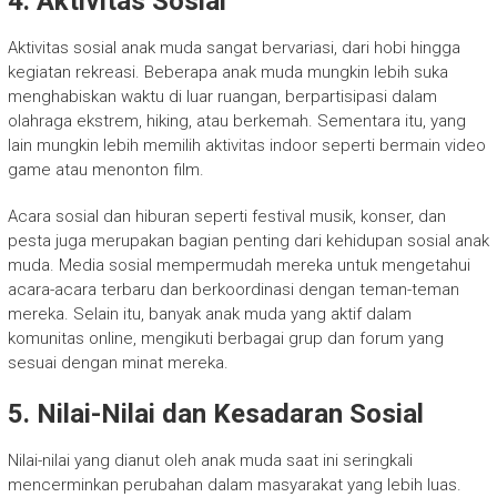
4. Aktivitas Sosial
Aktivitas sosial anak muda sangat bervariasi, dari hobi hingga
kegiatan rekreasi. Beberapa anak muda mungkin lebih suka
menghabiskan waktu di luar ruangan, berpartisipasi dalam
olahraga ekstrem, hiking, atau berkemah. Sementara itu, yang
lain mungkin lebih memilih aktivitas indoor seperti bermain video
game atau menonton film.
Acara sosial dan hiburan seperti festival musik, konser, dan
pesta juga merupakan bagian penting dari kehidupan sosial anak
muda. Media sosial mempermudah mereka untuk mengetahui
acara-acara terbaru dan berkoordinasi dengan teman-teman
mereka. Selain itu, banyak anak muda yang aktif dalam
komunitas online, mengikuti berbagai grup dan forum yang
sesuai dengan minat mereka.
5. Nilai-Nilai dan Kesadaran Sosial
Nilai-nilai yang dianut oleh anak muda saat ini seringkali
mencerminkan perubahan dalam masyarakat yang lebih luas.