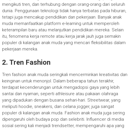
mengikuti tren, dan terhubung dengan orang-orang dari seluruh
dunia. Penggunaan teknologi tidak hanya terbatas pada hiburan,
tetapi juga mencakup pendidikan dan pekerjaan. Banyak anak
muda memanfaatkan platform e-learning untuk memperoleh
keterampilan baru atau melanjutkan pendidikan mereka. Selain
itu, fenomena kerja remote atau kerja jarak jauh juga semakin
populer di kalangan anak muda yang mencari fleksibilitas dalam
pekerjaan mereka.
2. Tren Fashion
Tren fashion anak muda seringkali mencerminkan kreativitas dan
keinginan untuk menonjol. Dalam beberapa tahun terakhir,
terdapat kecenderungan untuk mengadopsi gaya yang lebih
santai dan nyaman, seperti athleisure atau pakaian olahraga
yang dipadukan dengan busana sehari-hari. Streetwear, yang
meliputi hoodie, sneakers, dan celana jogger, juga sangat
populer di kalangan anak muda. Fashion anak muda juga sering
dipengaruhi oleh budaya pop dan selebriti. Influencer di media
sosial sering kali menjadi trendsetter, mempengaruhi apa yang