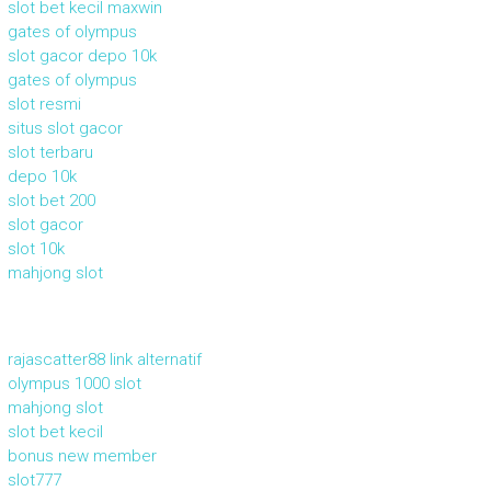
slot bet kecil maxwin
gates of olympus
slot gacor depo 10k
gates of olympus
slot resmi
situs slot gacor
slot terbaru
depo 10k
slot bet 200
slot gacor
slot 10k
mahjong slot
rajascatter88 link alternatif
olympus 1000 slot
mahjong slot
slot bet kecil
bonus new member
slot777