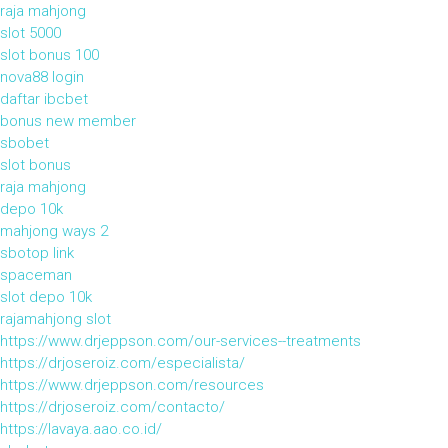
raja mahjong
slot 5000
slot bonus 100
nova88 login
daftar ibcbet
bonus new member
sbobet
slot bonus
raja mahjong
depo 10k
mahjong ways 2
sbotop link
spaceman
slot depo 10k
rajamahjong slot
https://www.drjeppson.com/our-services--treatments
https://drjoseroiz.com/especialista/
https://www.drjeppson.com/resources
https://drjoseroiz.com/contacto/
https://lavaya.aao.co.id/