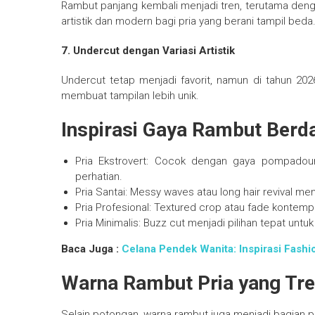
Rambut panjang kembali menjadi tren, terutama den
artistik dan modern bagi pria yang berani tampil beda
7. Undercut dengan Variasi Artistik
Undercut tetap menjadi favorit, namun di tahun 2026
membuat tampilan lebih unik.
Inspirasi Gaya Rambut Berd
Pria Ekstrovert: Cocok dengan gaya pompadou
perhatian.
Pria Santai: Messy waves atau long hair revival m
Pria Profesional: Textured crop atau fade kontem
Pria Minimalis: Buzz cut menjadi pilihan tepat untu
Baca Juga :
Celana Pendek Wanita: Inspirasi Fash
Warna Rambut Pria yang Tre
Selain potongan, warna rambut juga menjadi bagian pe