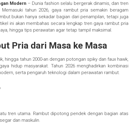
ongan Modern
– Dunia fashion selalu bergerak dinamis, dan tren
si. Memasuki tahun 2026, gaya rambut pria semakin beragam
ambut bukan hanya sekadar bagian dari penampilan, tetapi juga
Artikel ini akan membahas secara lengkap tren gaya rambut pria
gaya, hingga tips perawatan agar tetap tampil maksimal.
t Pria dari Masa ke Masa
k, hingga tahun 2000-an dengan potongan spiky dan faux hawk,
 gaya hidup masyarakat. Tahun 2026 menghadirkan kombinasi
modern, serta pengaruh teknologi dalam perawatan rambut.
6
satu tren utama. Rambut dipotong pendek dengan bagian atas
segar dan maskulin.