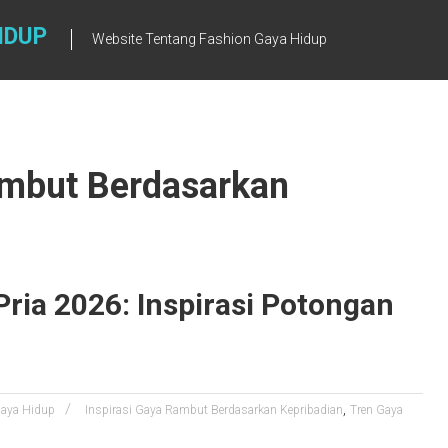
IDUP
Website Tentang Fashion Gaya Hidup
ambut Berdasarkan
ria 2026: Inspirasi Potongan
,
aya Hidup
Inspirasi Gaya Rambut Berdasarkan Kepribadian
Tren Gaya