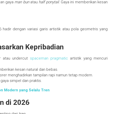
gan gaya
man bun
atau
half ponytail
. Gaya ini memberikan kesan
.
 hadir dengan variasi garis artistik atau pola geometris yang
asarkan Kepribadian
r atau undercut
spaceman pragmatic
artistik yang mencuri
emberikan kesan natural dan bebas.
porer menghadirkan tampilan rapi namun tetap modern.
k gaya simpel dan praktis.
ion Modern yang Selalu Tren
n di 2026
nting dari tren.