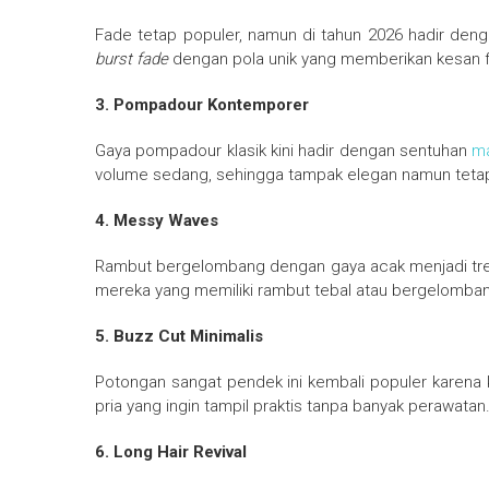
Fade tetap populer, namun di tahun 2026 hadir denga
burst fade
dengan pola unik yang memberikan kesan fu
3. Pompadour Kontemporer
Gaya pompadour klasik kini hadir dengan sentuhan
m
volume sedang, sehingga tampak elegan namun tetap
4. Messy Waves
Rambut bergelombang dengan gaya acak menjadi tren b
mereka yang memiliki rambut tebal atau bergelomban
5. Buzz Cut Minimalis
Potongan sangat pendek ini kembali populer karena k
pria yang ingin tampil praktis tanpa banyak perawatan
6. Long Hair Revival