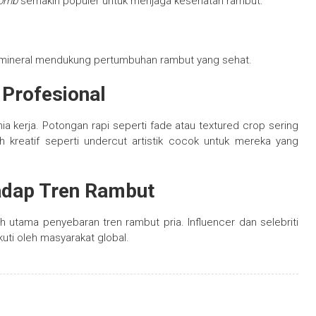
comb
semakin populer untuk menjaga kesehatan rambut.
an mineral mendukung pertumbuhan rambut yang sehat.
 Profesional
a kerja. Potongan rapi seperti fade atau textured crop sering
h kreatif seperti undercut artistik cocok untuk mereka yang
adap Tren Rambut
 utama penyebaran tren rambut pria. Influencer dan selebriti
uti oleh masyarakat global.