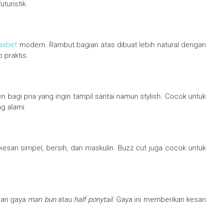
turistik.
axbet
modern. Rambut bagian atas dibuat lebih natural dengan
 praktis.
agi pria yang ingin tampil santai namun stylish. Cocok untuk
g alami.
esan simpel, bersih, dan maskulin. Buzz cut juga cocok untuk
.
gan gaya
man bun
atau
half ponytail
. Gaya ini memberikan kesan
.