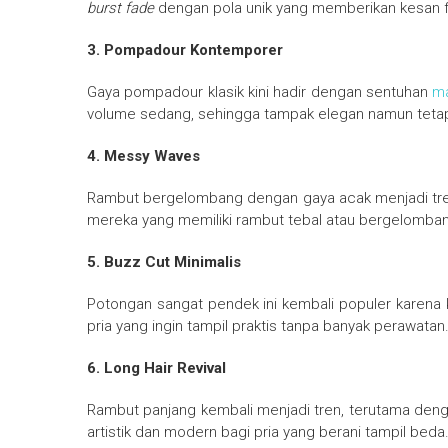
burst fade
dengan pola unik yang memberikan kesan fu
3. Pompadour Kontemporer
Gaya pompadour klasik kini hadir dengan sentuhan
m
volume sedang, sehingga tampak elegan namun tetap
4. Messy Waves
Rambut bergelombang dengan gaya acak menjadi tren b
mereka yang memiliki rambut tebal atau bergelomban
5. Buzz Cut Minimalis
Potongan sangat pendek ini kembali populer karena k
pria yang ingin tampil praktis tanpa banyak perawatan
6. Long Hair Revival
Rambut panjang kembali menjadi tren, terutama den
artistik dan modern bagi pria yang berani tampil beda